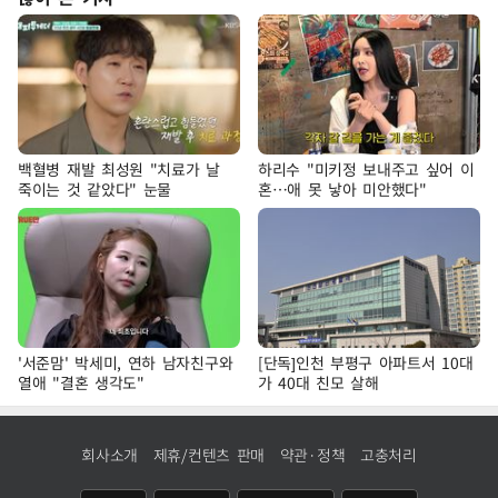
백혈병 재발 최성원 "치료가 날
하리수 "미키정 보내주고 싶어 이
죽이는 것 같았다" 눈물
혼…애 못 낳아 미안했다"
'서준맘' 박세미, 연하 남자친구와
[단독]인천 부평구 아파트서 10대
열애 "결혼 생각도"
가 40대 친모 살해
회사소개
제휴/컨텐츠 판매
약관·정책
고충처리