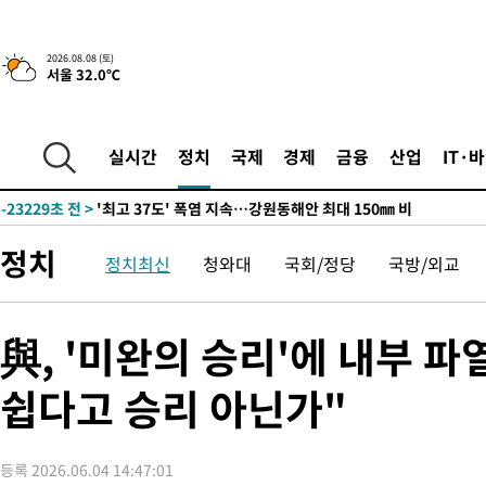
2026.08.08 (토)
서울 32.0℃
-16375초 전 >
[속보]뉴욕증시 상승 마감…S&P 0.6% 나스닥 1.3%↑
실시간
정치
국제
경제
금융
산업
IT·
-23229초 전 >
'최고 37도' 폭염 지속…강원동해안 최대 150㎜ 비
-16355초 전 >
[속보]뉴욕증시 상승 마감…S&P 0.6% 나스닥 1.3%↑
-23249초 전 >
'최고 37도' 폭염 지속…강원동해안 최대 150㎜ 비
정치
정치최신
청와대
국회/정당
국방/외교
-16375초 전 >
[속보]뉴욕증시 상승 마감…S&P 0.6% 나스닥 1.3%↑
與, '미완의 승리'에 내부 
쉽다고 승리 아닌가"
등록 2026.06.04 14:47:01