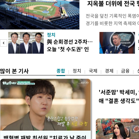
지옥불 더위에 전국 
전국을 덮친 기록적인 폭염
경기를 비롯한 지역 축제와 
되고 있다. 골프장과 테니스
정치
문을 닫거나 운영 시간을 단
與 순회경선 2주차…
전문가들은 최근 폭염이 단
오늘 '첫 수도권' 인
감당하기 어려운 수준에 이르
도
천 주목
명적
많이 본 기사
종합
정치
국제
경제
금융
'서준맘' 박세미,
애 "결혼 생각도"
백혈병 재발 최성원 "치료가 날 죽이