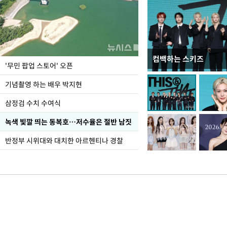
컴백하는 스키즈
이 대통령, 국가폭력 
'무민 팝업 스토어' 오픈
가 책임지고 치유"
기념촬영 하는 배우 박지현
삼정검 수치 수여식
녹색 빛깔 띄는 동복호…저수율은 절반 남짓
반정부 시위대와 대치한 아르헨티나 경찰