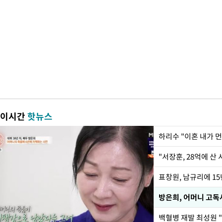
이시간
핫뉴스
하리수 "이혼 내가 
"서장훈, 28억에 산
방은희, 어머니 고독
백혈병 재발 최성원 "