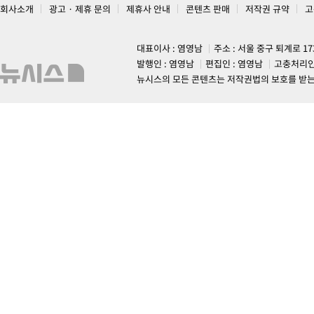
회사소개
광고 · 제휴 문의
제휴사 안내
콘텐츠 판매
저작권 규약
고
대표이사 : 염영남
주소 : 서울 중구 퇴계로 1
발행인 : 염영남
편집인 : 염영남
고충처리인
뉴시스의 모든 콘텐츠는 저작권법의 보호를 받는 바, 무