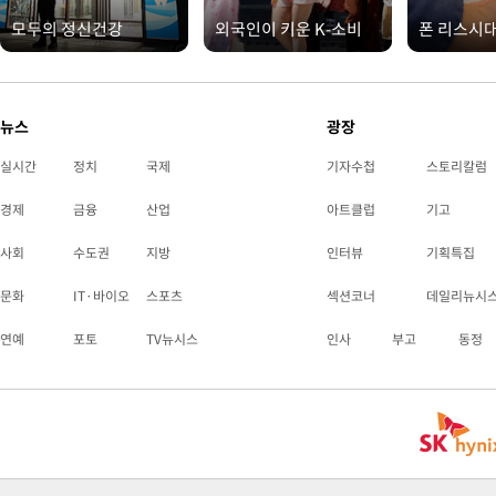
모두의 정신건강
외국인이 키운 K-소비
폰 리스시
뉴스
광장
실시간
정치
국제
기자수첩
스토리칼럼
경제
금융
산업
아트클럽
기고
사회
수도권
지방
인터뷰
기획특집
문화
IT·바이오
스포츠
섹션코너
데일리뉴시
연예
포토
TV뉴시스
인사
부고
동정