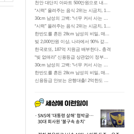
SNS에 '대통령 살해' 협박글…
30대 회사원 '불구속 송치'