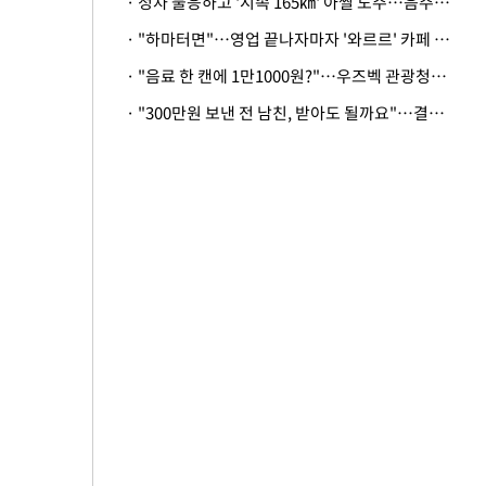
· 정차 불응하고 '시속 165㎞' 아찔 도주…음주운전자 체포
· "하마터면"…영업 끝나자마자 '와르르' 카페 테라스 덮친 대리석 외벽
· "음료 한 캔에 1만1000원?"…우즈벡 관광청까지 나섰다, 유튜버 폭로 후폭풍
· "300만원 보낸 전 남친, 받아도 될까요"…결혼 앞둔 예비신부의 뜻밖 고충