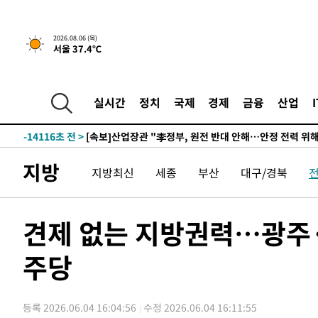
-28335초 전 >
"여기 떨어졌다"…다누리, 스페이스X 로켓 달 충돌 흔적
-25380초 전 >
손흥민, 5경기 연속골 실패…LAFC는 승부차기 끝 과달
2026.08.06 (목)
서울 37.4℃
-17981초 전 >
내일까지 39도 '펄펄'…기상청 "태풍 지나며 폭염 잠시 
-17618초 전 >
트럼프, 한국계 진보 주지사 후보 맹공…"공산주의가 최대
-17596초 전 >
"美간섭에 합의 지연"…트럼프, '이란 호르무즈 통제권'
실시간
정치
국제
경제
금융
산업
-14116초 전 >
[속보]산업장관 "李정부, 원전 반대 안해…안정 전력 위
-12813초 전 >
[속보]경찰, '홍명보 선임 논란' 대한축구협회·축구회관 
색
-12200초 전 >
[속보]산업장관 "美무역법 제301조 과잉생산 결과 발표 8
지방
지방최신
세종
부산
대구/경북
상
-11993초 전 >
[속보]코스피 매도사이드카 발동…4%대 급락
-11265초 전 >
[속보]전남광주 초대 시민추천 부시장에 백승주·윤난실
-8826초 전 >
서울 열대야 15일째 지속…비공식 '초열대야' 30도 넘어
견제 없는 지방권력…광주·
-7393초 전 >
[속보]코스닥, 2.15포인트(0.27%) 내린 797.44 출발
주당
-7376초 전 >
[속보]코스피, 119.51포인트(1.81%) 내린 6478.75 개장
-3823초 전 >
6월 경상수지 497.3억 달러…두 달 연속 사상 최대
-3774초 전 >
서울 낮 39도 '폭염중대경보'…40도 관측 가능성도
등록 2026.06.04 16:04:56
수정 2026.06.04 16:11:55
-1136초 전 >
미 워싱턴주 스포캔 시의 통제불능 3개 산불, 방화선 일부 