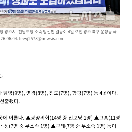
주당 광주시·전남도당 소속 당선인 일동이 4일 오전 광주 북구 운정동 국
.06.04.
leeyj2578@newsis.com
다.
(9명), 영광(8명), 진도(7명), 함평(7명) 등 4곳이다.
 선출됐다.
에 이른다. ▲광양의회(14명 중 진보당 1명) ▲고흥(11명
곡성(7명 중 무소속 1명) ▲구례(7명 중 무소속 1명) 등이