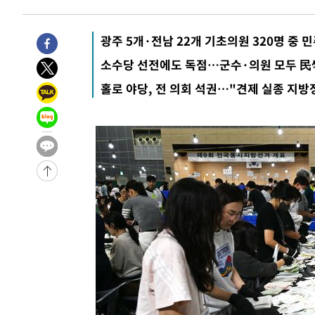
1시간 전 >
[속보] 호르무즈 해협 이란-오만 협상 기대속 뉴욕증시 혼조 
0.49%↑
-30961초 전 >
[속보]코스닥, 800p 회복…0.26% 오른 801.67 마감
광주 5개·전남 22개 기초의원 320명 중 민
-30891초 전 >
[속보]코스피, 301.88포인트(4.58%) 내린 6296.38 마
소수당 선전에도 독점…군수·의원 모두 民
-30756초 전 >
[속보]원·달러 환율, 0.7원 내린 1423.8원 마감
홀로 야당, 전 의회 석권…"견제 실종 지방
-28355초 전 >
"여기 떨어졌다"…다누리, 스페이스X 로켓 달 충돌 흔적
-25400초 전 >
손흥민, 5경기 연속골 실패…LAFC는 승부차기 끝 과달
-18001초 전 >
내일까지 39도 '펄펄'…기상청 "태풍 지나며 폭염 잠시 
-17638초 전 >
트럼프, 한국계 진보 주지사 후보 맹공…"공산주의가 최대
-17616초 전 >
"美간섭에 합의 지연"…트럼프, '이란 호르무즈 통제권'
-14136초 전 >
[속보]산업장관 "李정부, 원전 반대 안해…안정 전력 위
-12833초 전 >
[속보]경찰, '홍명보 선임 논란' 대한축구협회·축구회관 
색
-12220초 전 >
[속보]산업장관 "美무역법 제301조 과잉생산 결과 발표 8
상
-12013초 전 >
[속보]코스피 매도사이드카 발동…4%대 급락
-11285초 전 >
[속보]전남광주 초대 시민추천 부시장에 백승주·윤난실
-8846초 전 >
서울 열대야 15일째 지속…비공식 '초열대야' 30도 넘어
-7413초 전 >
[속보]코스닥, 2.15포인트(0.27%) 내린 797.44 출발