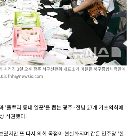
구축
마감 다우
거가 치러진 3일 오후 광주 서구선관위 개표소가 마련된 북구종합체육관에
03.
lhh@newsis.com
과 '풀뿌리 동네 일꾼'을 뽑는 광주·전남 27개 기초의회에
상 석권했다.
보였지만 또 다시 의회 독점이 현실화되며 같은 민주당 '한