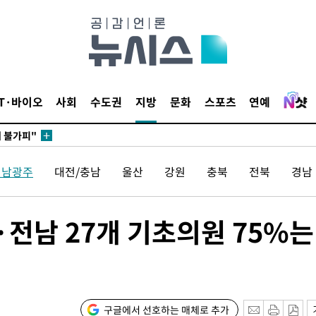
 포착
라하라 격파
꺾인다"
 위협"
 수용할까
IT·바이오
사회
수도권
지방
문화
스포츠
연예
해 불가피"
등 압수수
월 중 예
전남광주
대전/충남
울산
강원
충북
전북
경남
전남 27개 기초의원 75%는
구글에서 선호하는 매체로 추가
구축