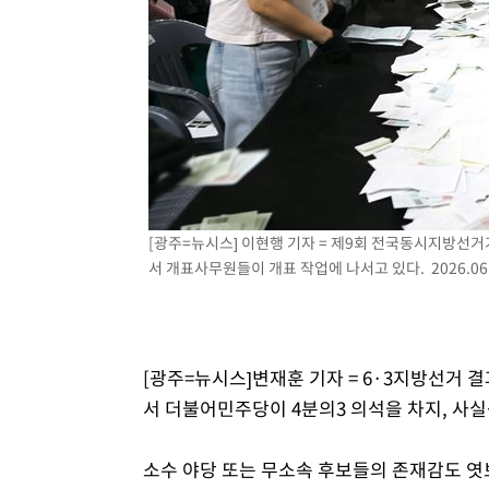
-7396초 전 >
[속보]코스피, 119.51포인트(1.81%) 내린 6478.75 개장
-3843초 전 >
6월 경상수지 497.3억 달러…두 달 연속 사상 최대
-3794초 전 >
서울 낮 39도 '폭염중대경보'…40도 관측 가능성도
-1156초 전 >
미 워싱턴주 스포캔 시의 통제불능 3개 산불, 방화선 일부 
1시간 전 >
[속보] 호르무즈 해협 이란-오만 협상 기대속 뉴욕증시 혼조 
0.49%↑
[광주=뉴시스] 이현행 기자 = 제9회 전국동시지방선
서 개표사무원들이 개표 작업에 나서고 있다. 2026.06.
[광주=뉴시스]변재훈 기자 = 6·3지방선거 결
서 더불어민주당이 4분의3 의석을 차지, 사실
소수 야당 또는 무소속 후보들의 존재감도 엿