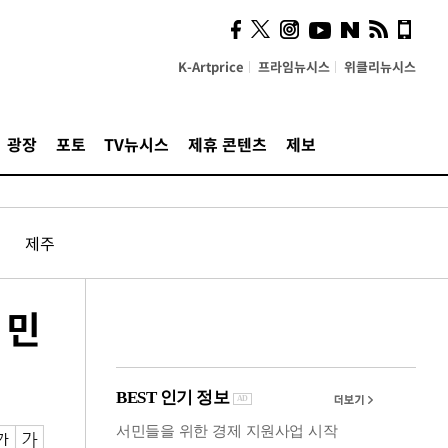
"5·8·9호선 출퇴근 혼잡,
정부 국비지원 필요"
K-Artprice
프라임뉴시스
위클리뉴시스
광장
포토
TV뉴시스
제휴 콘텐츠
제보
제주
 민