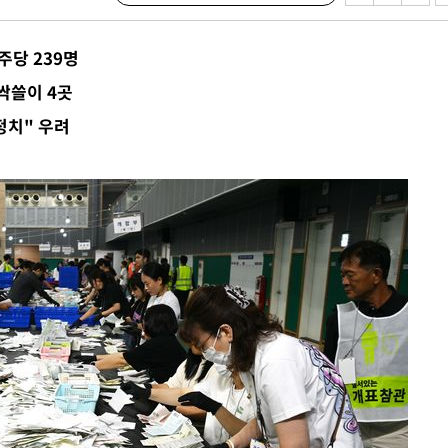
마감 다우
주당 239명
감
싹쓸이 4곳
정치" 우려
 포착
라하라 격파
꺾인다"
 위협"
 수용할까
해 불가피"
등 압수수
월 중 예