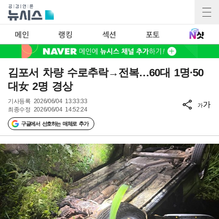
메인
랭킹
섹션
포토
김포서 차량 수로추락→전복…60대 1명·50
대女 2명 경상
기사등록
2026/06/04 13:33:33
가
가
최종수정
2026/06/04 14:52:24
구글에서 선호하는 매체로 추가