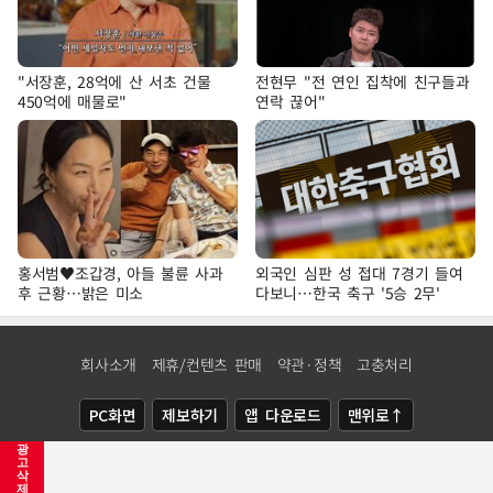
"서장훈, 28억에 산 서초 건물
전현무 "전 연인 집착에 친구들과
450억에 매물로"
연락 끊어"
홍서범♥조갑경, 아들 불륜 사과
외국인 심판 성 접대 7경기 들여
후 근황…밝은 미소
다보니…한국 축구 '5승 2무'
회사소개
제휴/컨텐츠 판매
약관·정책
고충처리
PC화면
제보하기
앱 다운로드
맨위로↑
광
COPYRIGHTⓒ
NEWSIS
ALL RIGHTS RESERVED.
고
삭
제