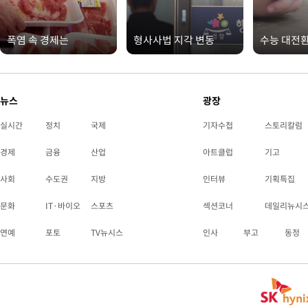
폭염 속 경제는
형사사법 지각 변동
수능 대전
뉴스
광장
실시간
정치
국제
기자수첩
스토리칼럼
경제
금융
산업
아트클럽
기고
사회
수도권
지방
인터뷰
기획특집
문화
IT·바이오
스포츠
섹션코너
데일리뉴시
연예
포토
TV뉴시스
인사
부고
동정