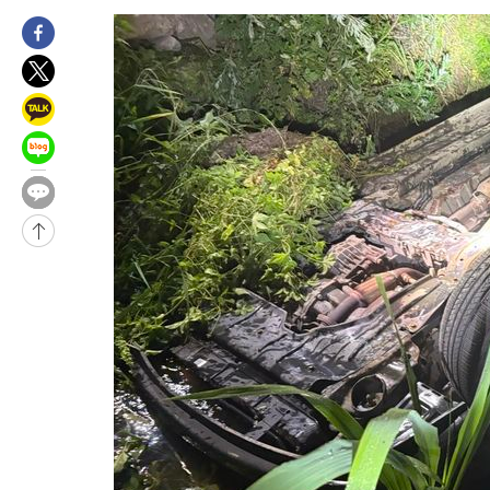
-17463초 전 >
[속보]'압수수색·성접대 논란' 축구협회 "실망과 걱정 안겨드려
송"
-6084초 전 >
'최고 37도' 폭염 지속…강원동해안 최대 150㎜ 비
13분 전 >
[속보]뉴욕증시 상승 마감…S&P 0.6% 나스닥 1.3%↑