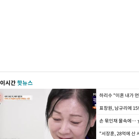
이시간
핫뉴스
하리수 "이혼 내가 
손 묶인채 물속에… 女
"서장훈, 28억에 산