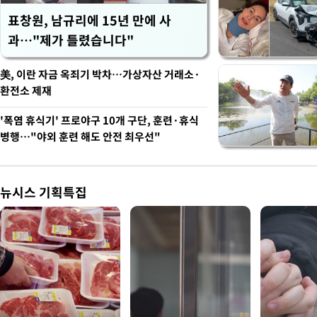
표창원, 남규리에 15년 만에 사
과…"제가 틀렸습니다"
美, 이란 자금 옥죄기 박차…가상자산 거래소·
환전소 제재
'폭염 휴식기' 프로야구 10개 구단, 훈련·휴식
병행…"야외 훈련 해도 안전 최우선"
뉴시스 기획특집