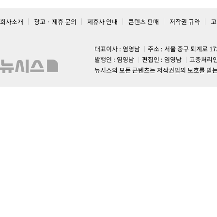
회사소개
광고 · 제휴 문의
제휴사 안내
콘텐츠 판매
저작권 규약
고
대표이사 : 염영남
주소 : 서울 중구 퇴계로 1
발행인 : 염영남
편집인 : 염영남
고충처리인
뉴시스의 모든 콘텐츠는 저작권법의 보호를 받는 바, 무