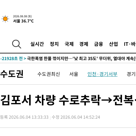
13분 전 >
[속보]뉴욕증시 상승 마감…S&P 0.6% 나스닥 1.3%↑
-31081초 전 >
백운산서 80년근 천종산삼 9뿌리 발견…감정가 1.3억원
2026.08.08 (토)
서울 36.7℃
-28791초 전 >
선재도서 해루질 나섰다 실종 60대, 닷새 만에 숨진 채 발견
-26325초 전 >
남자 농구, 나고야 아시안게임서 '홈팀' 일본과 한일전
-25701초 전 >
여수 오동도 해상서 모터보트 전복…1명 사망·1명 실종
실시간
정치
국제
경제
금융
산업
IT·
-21928초 전 >
극한폭염 한풀 꺾이지만…'낮 최고 35도' 무더위, 열대야 계속
주 날씨]
-18946초 전 >
축구협회 "압수수색·성접대 논란 사과…쇄신의 기회로 삼겠다
-17463초 전 >
[속보]'압수수색·성접대 논란' 축구협회 "실망과 걱정 안겨드려
수도권
수도권최신
서울
인천·경기서부
경기
송"
-6084초 전 >
'최고 37도' 폭염 지속…강원동해안 최대 150㎜ 비
13분 전 >
[속보]뉴욕증시 상승 마감…S&P 0.6% 나스닥 1.3%↑
-31081초 전 >
백운산서 80년근 천종산삼 9뿌리 발견…감정가 1.3억원
김포서 차량 수로추락→전복…
-28791초 전 >
선재도서 해루질 나섰다 실종 60대, 닷새 만에 숨진 채 발견
-26325초 전 >
남자 농구, 나고야 아시안게임서 '홈팀' 일본과 한일전
등록 2026.06.04 13:33:33
수정 2026.06.04 14:52:24
-25701초 전 >
여수 오동도 해상서 모터보트 전복…1명 사망·1명 실종
-21928초 전 >
극한폭염 한풀 꺾이지만…'낮 최고 35도' 무더위, 열대야 계속
주 날씨]
-18946초 전 >
축구협회 "압수수색·성접대 논란 사과…쇄신의 기회로 삼겠다