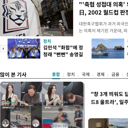
"'축협 성접대 의혹'
日, 2002 월드컵 
대한축구협회가 과거 외국인
는 의혹이 제기된 가운데, 
도하면서 파장이 커지고 있다.
정치
광부가 2016년 작성한 감
김민석 "화합"에 정
2011년 3월부터 2012년 
청래 "뻔뻔" 송영길
에 참여한 외국인 심판들에
은 연임 직격
고
많이 본 기사
종합
정치
국제
경제
금융
"창 3개 띄워도 
드8 울트라', 일