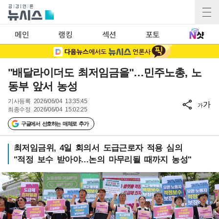
메인
랭킹
섹션
포토
"배달라이더도 최저임금을"…민주노총, 노
동부 앞서 농성
기사등록
2026/06/04 13:35:45
가
가
최종수정
2026/06/04 15:02:25
구글에서 선호하는 매체로 추가
최저임금위, 4일 회의서 도급근로자 적용 심의
"적정 보수 받아야…논의 마무리될 때까지 농성"