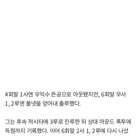
4회말 1사엔 우익수 뜬공으로 아웃됐지만, 6회말 무사
1, 2루엔 볼넷을 얻어내 출루했다.
그는 후속 적시타에 3루로 진루한 뒤 상대 마운드 폭투에
득점까지 기록했다. 이어 6회말 2사 1, 2루에 다시 나섰