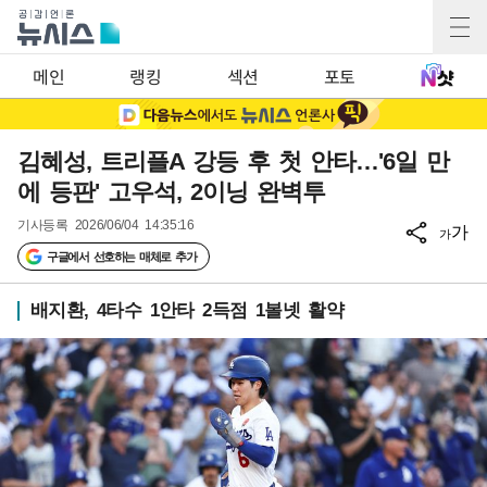
메인
랭킹
섹션
포토
김혜성, 트리플A 강등 후 첫 안타…'6일 만
에 등판' 고우석, 2이닝 완벽투
기사등록
2026/06/04 14:35:16
가
가
구글에서 선호하는 매체로 추가
배지환, 4타수 1안타 2득점 1볼넷 활약