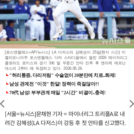
[로스앤젤레스=AP/뉴시스] LA 다저스의 김혜성이 25일(현지 시간) 미
캘리포니아주 로스앤젤레스 다저 스타디움에서 열린 2026 메이저리그
콜로라도 로키스와 경기 3회 말 우중간 안타 진루 후 엔리케 에르난
데스의 2루타 때 득점하고 있다. 2026.05.26.
[서울=뉴시스]문채현 기자 = 마이너리그 트리플A로 내
려간 김혜성(LA 다저스)이 강등 후 첫 안타를 신고했다.