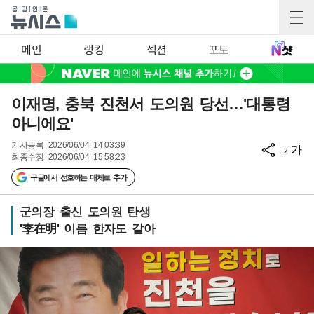
메인
랭킹
섹션
포토
이재명, 충북 진천서 도의원 당선…'대통령
아니에요'
기사등록
2026/06/04 14:03:39
가
가
최종수정
2026/06/04 15:58:23
구글에서 선호하는 매체로 추가
군의장 출신 도의원 탄생
'李在明' 이름 한자도 같아