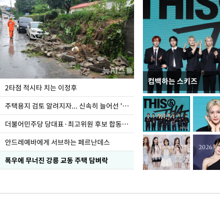
컴백하는 스키즈
이번주 국회에는 무슨 일
2타점 적시타 치는 이정후
주택용지 검토 알려지자... 신속히 늘어선 '근조화환'
더불어민주당 당대표·최고위원 후보 합동연설회
안드레예바에게 서브하는 페르난데스
폭우에 무너진 강릉 교동 주택 담벼락