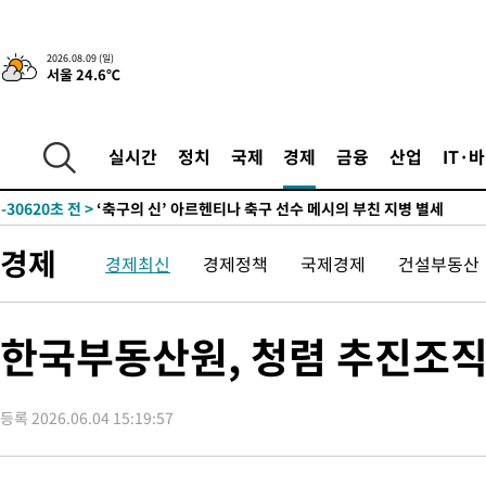
2026.08.09 (일)
서울 24.6℃
-30595초 전 >
“美 이란전 무기 소진…북한과 분쟁시 주한 미군 취약해질 수 
-30651초 전 >
美 국방부, 켄달 전 공군장관 보안허가 취소…“에어포스원 기
실시간
정치
국제
경제
금융
산업
IT·
보, 언론 누출”
-30620초 전 >
‘축구의 신’ 아르헨티나 축구 선수 메시의 부친 지병 별세
-30595초 전 >
“美 이란전 무기 소진…북한과 분쟁시 주한 미군 취약해질 수 
-30651초 전 >
美 국방부, 켄달 전 공군장관 보안허가 취소…“에어포스원 기
경제
경제최신
경제정책
국제경제
건설부동산
보, 언론 누출”
-30620초 전 >
‘축구의 신’ 아르헨티나 축구 선수 메시의 부친 지병 별세
-30595초 전 >
“美 이란전 무기 소진…북한과 분쟁시 주한 미군 취약해질 수 
한국부동산원, 청렴 추진조직
등록 2026.06.04 15:19:57