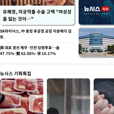
유혜정, 자궁적출 수술 고백 "여성성
을 잃는 것이…"
SK하이닉스, 中 충칭 후공정 공장 지분매각 검
토
與 대표 경선 제주·인천 당원투표…金
47.75%·鄭 42.08%·宋 10.17%
뉴시스 기획특집