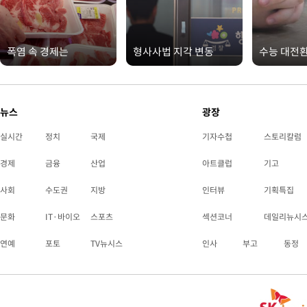
폭염 속 경제는
형사사법 지각 변동
수능 대전
뉴스
광장
실시간
정치
국제
기자수첩
스토리칼럼
경제
금융
산업
아트클럽
기고
사회
수도권
지방
인터뷰
기획특집
문화
IT·바이오
스포츠
섹션코너
데일리뉴시
연예
포토
TV뉴시스
인사
부고
동정