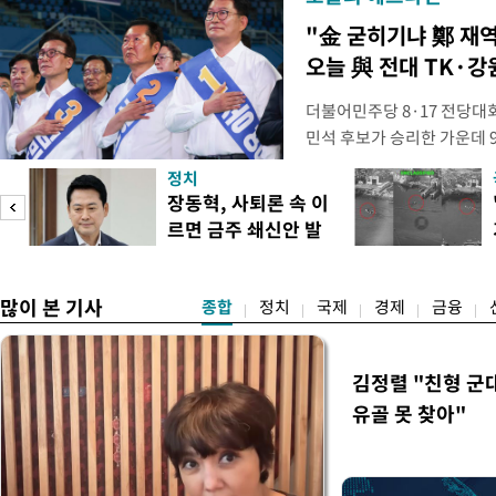
"金 굳히기냐 鄭 재
오늘 與 전대 TK·강
더불어민주당 8·17 전당대
민석 후보가 승리한 가운데 
시된다. 초박빙 승부가 이어
정치
승을 이어갈지, 정청래 후보
장동혁, 사퇴론 속 이
다. 1·2위 간 누적 득표율 
르면 금주 쇄신안 발
빙 판세가 이어져, 9일 강원
표
라
많이 본 기사
종합
정치
국제
경제
금융
김정렬 "친형 군
유골 못 찾아"