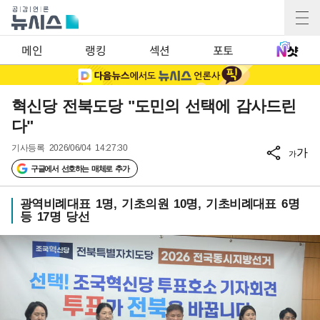
메인
랭킹
섹션
포토
혁신당 전북도당 "도민의 선택에 감사드린
다"
기사등록
2026/06/04 14:27:30
가
가
구글에서 선호하는 매체로 추가
광역비례대표 1명, 기초의원 10명, 기초비례대표 6명
등 17명 당선