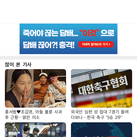
많이 본 기사
홍서범♥조갑경, 아들 불륜 사과
외국인 심판 성 접대 7경기 들여
후 근황…밝은 미소
다보니…한국 축구 '5승 2무'