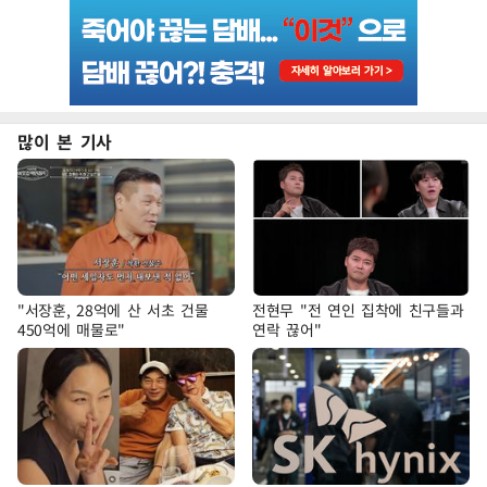
많이 본 기사
"서장훈, 28억에 산 서초 건물
전현무 "전 연인 집착에 친구들과
450억에 매물로"
연락 끊어"