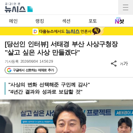
메인
랭킹
섹션
포토
[당선인 인터뷰] 서태경 부산 사상구청장
"살고 싶은 사상 만들겠다"
기사등록
2026/06/04 14:56:29
가
가
구글에서 선호하는 매체로 추가
"사상의 변화 선택해준 구민께 감사"
"4년간 결과와 성과로 보답할 것"