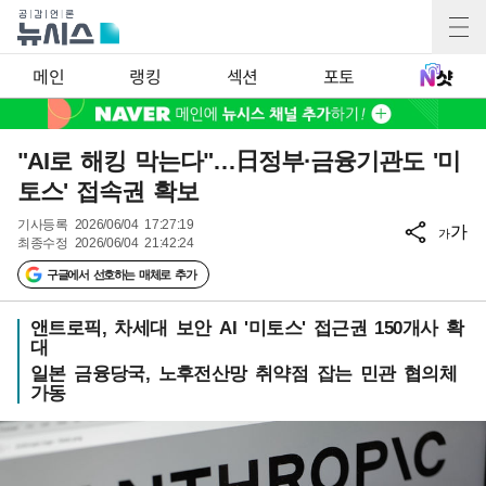
메인
랭킹
섹션
포토
"AI로 해킹 막는다"…日정부·금융기관도 '미
토스' 접속권 확보
기사등록
2026/06/04 17:27:19
가
가
최종수정
2026/06/04 21:42:24
구글에서 선호하는 매체로 추가
앤트로픽, 차세대 보안 AI '미토스' 접근권 150개사 확
대
일본 금융당국, 노후전산망 취약점 잡는 민관 협의체
가동