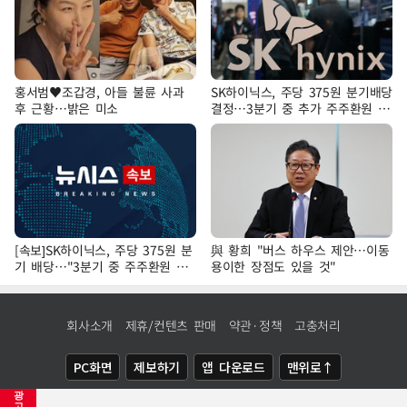
홍서범♥조갑경, 아들 불륜 사과
SK하이닉스, 주당 375원 분기배당
후 근황…밝은 미소
결정…3분기 중 추가 주주환원 발
표
[속보]SK하이닉스, 주당 375원 분
與 황희 "버스 하우스 제안…이동
기 배당…"3분기 중 주주환원 방
용이한 장점도 있을 것"
안 확정"
회사소개
제휴/컨텐츠 판매
약관·정책
고충처리
PC화면
제보하기
앱 다운로드
맨위로↑
광
COPYRIGHTⓒ
NEWSIS
ALL RIGHTS RESERVED.
고