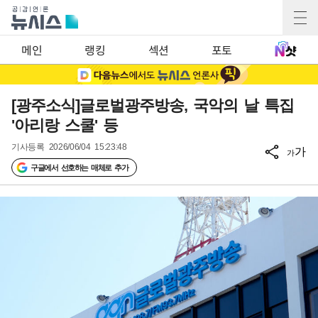
메인
랭킹
섹션
포토
[광주소식]글로벌광주방송, 국악의 날 특집
'아리랑 스쿨' 등
기사등록
2026/06/04 15:23:48
가
가
구글에서 선호하는 매체로 추가