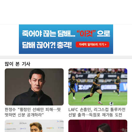
많이 본 기사
한정수 "황정민 선배만 피해…떳
LAFC 손흥민, 리그스컵 톨루카전
떳하면 신분 공개하라"
선발 출격…득점포 재가동 도전