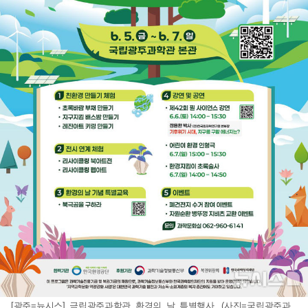
[광주=뉴시스] 극립광주과학관 환경의 날 특별행사. (사진=국립광주과