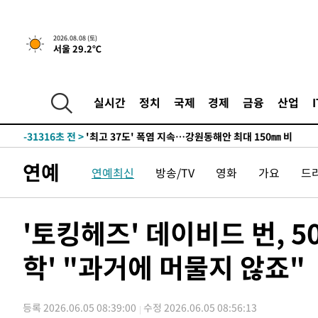
2026.08.08 (토)
서울 29.2℃
실시간
정치
국제
경제
금융
산업
-24462초 전 >
[속보]뉴욕증시 상승 마감…S&P 0.6% 나스닥 1.3%↑
-31316초 전 >
'최고 37도' 폭염 지속…강원동해안 최대 150㎜ 비
-24442초 전 >
[속보]뉴욕증시 상승 마감…S&P 0.6% 나스닥 1.3%↑
연예
연예최신
방송/TV
영화
가요
드
-31336초 전 >
'최고 37도' 폭염 지속…강원동해안 최대 150㎜ 비
-24462초 전 >
[속보]뉴욕증시 상승 마감…S&P 0.6% 나스닥 1.3%↑
'토킹헤즈' 데이비드 번, 5
학' "과거에 머물지 않죠"
등록 2026.06.05 08:39:00
수정 2026.06.05 08:56:13