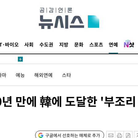
IT·바이오
사회
수도권
지방
문화
스포츠
연예
라마
예능
해외연예
스타
0년 만에 韓에 도달한 '부조리
구글에서 선호하는 매체로 추가