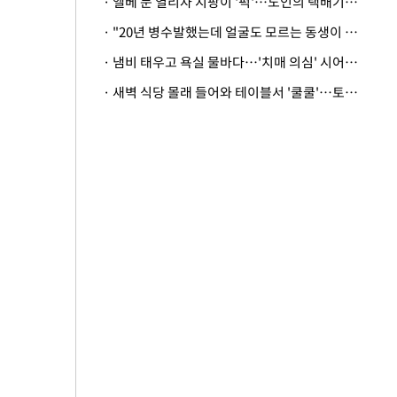
· 엘베 문 열리자 지팡이 '퍽'…노인의 택배기사 폭행 이유
· "20년 병수발했는데 얼굴도 모르는 동생이 유산 절반을"…배다른 형제 상속권 있을까
· 냄비 태우고 욕실 물바다…'치매 의심' 시어머니 검사 권유했다가 '날벼락'
· 새벽 식당 몰래 들어와 테이블서 '쿨쿨'…토사물 남기고 사라진 남성