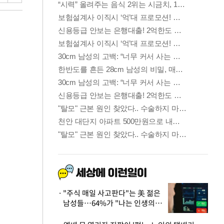
"주식 매일 사고판다"는 美 젊은
남성들…64%가 "나는 인생의
패배자“