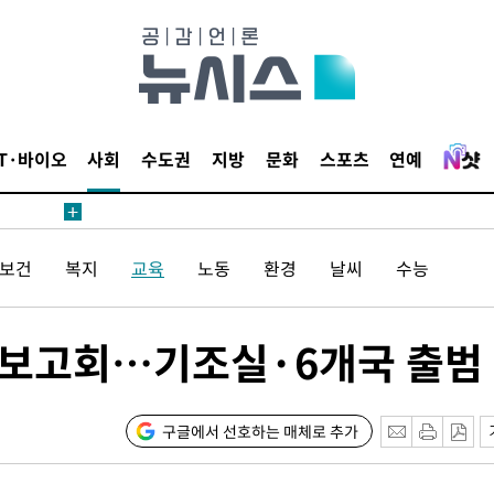
 계속[다음
삼겠다"
IT·바이오
사회
수도권
지방
문화
스포츠
연예
안겨드려 죄
/보건
복지
교육
노동
환경
날씨
수능
 계속[다음
삼겠다"
안겨드려 죄
 보고회…기조실·6개국 출범
구글에서 선호하는 매체로 추가