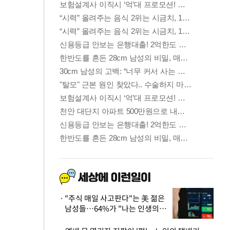
"주식 매일 사고판다"는 美 젊은
남성들…64%가 "나는 인생의
패배자“