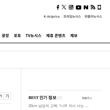
시, 스마트폰 액세서리에
NFC 더했다
K-Artprice
프라임뉴시스
위클리뉴시스
광장
포토
TV뉴시스
제휴 콘텐츠
제보