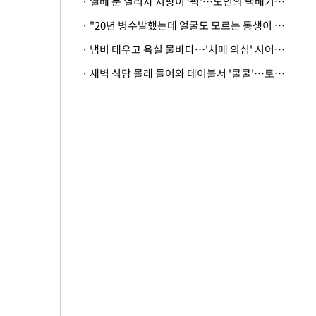
· 엘베 문 열리자 지팡이 '퍽'…노인의 택배기사 폭행 이유
· "20년 병수발했는데 얼굴도 모르는 동생이 유산 절반을"…배다른 형제 상속권 있을까
· 냄비 태우고 욕실 물바다…'치매 의심' 시어머니 검사 권유했다가 '날벼락'
· 새벽 식당 몰래 들어와 테이블서 '쿨쿨'…토사물 남기고 사라진 남성