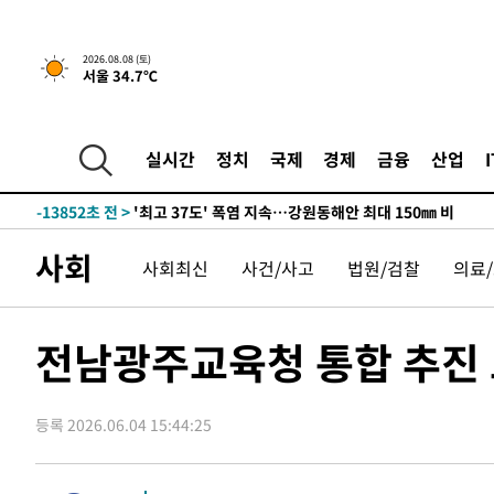
2026.08.08 (토)
서울 34.7℃
-6998초 전 >
[속보]뉴욕증시 상승 마감…S&P 0.6% 나스닥 1.3%↑
-29696초 전 >
극한폭염 한풀 꺾이지만…'낮 최고 35도' 무더위, 열대야
주 날씨]
-26714초 전 >
축구협회 "압수수색·성접대 논란 사과…쇄신의 기회로 
실시간
정치
국제
경제
금융
산업
-25231초 전 >
[속보]'압수수색·성접대 논란' 축구협회 "실망과 걱정 
송"
-13852초 전 >
'최고 37도' 폭염 지속…강원동해안 최대 150㎜ 비
-6978초 전 >
[속보]뉴욕증시 상승 마감…S&P 0.6% 나스닥 1.3%↑
사회
사회최신
사건/사고
법원/검찰
의료
-29716초 전 >
극한폭염 한풀 꺾이지만…'낮 최고 35도' 무더위, 열대야
주 날씨]
-26734초 전 >
축구협회 "압수수색·성접대 논란 사과…쇄신의 기회로 
-25251초 전 >
[속보]'압수수색·성접대 논란' 축구협회 "실망과 걱정 
전남광주교육청 통합 추진
송"
-13872초 전 >
'최고 37도' 폭염 지속…강원동해안 최대 150㎜ 비
-6998초 전 >
[속보]뉴욕증시 상승 마감…S&P 0.6% 나스닥 1.3%↑
등록 2026.06.04 15:44:25