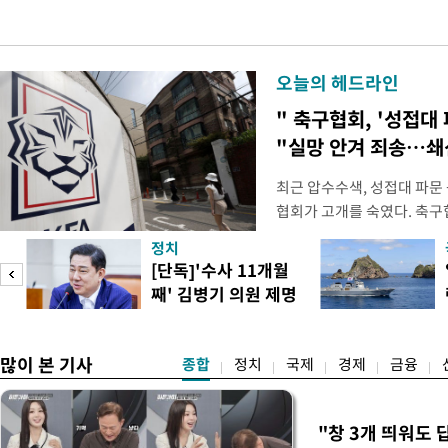
오늘의 헤드라인
" 축구협회, '성접대 
"실망 안겨 죄송…
최근 압수수색, 성접대 파문
협회가 고개를 숙였다. 축구협
관계자 여러분께 드리는 글
정치
다. 축구협회는 최근 2026 
[단독]'수사 11개월
컵 조별리그 탈락과 관련해
째' 김병기 의원 제명
회에서 질타를 받은 데 이어,
청원글
많이 본 기사
종합
정치
국제
경제
금융
"창 3개 띄워도 