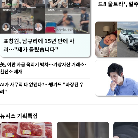
드8 울트라', 일
표창원, 남규리에 15년 만에 사
과…"제가 틀렸습니다"
美, 이란 자금 옥죄기 박차…가상자산 거래소·
환전소 제재
AI가 사무직 다 없앤다?…뱅가드 "과장된 우
려"
뉴시스 기획특집