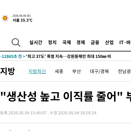
-6011초 전 >
[속보]뉴욕증시 상승 마감…S&P 0.6% 나스닥 1.3%↑
2026.08.08 (토)
서울 35.3℃
-28709초 전 >
극한폭염 한풀 꺾이지만…'낮 최고 35도' 무더위, 열대야 계속
주 날씨]
-25727초 전 >
축구협회 "압수수색·성접대 논란 사과…쇄신의 기회로 삼겠다
-24244초 전 >
[속보]'압수수색·성접대 논란' 축구협회 "실망과 걱정 안겨드려
실시간
정치
국제
경제
금융
산업
IT·
송"
-12865초 전 >
'최고 37도' 폭염 지속…강원동해안 최대 150㎜ 비
-5991초 전 >
[속보]뉴욕증시 상승 마감…S&P 0.6% 나스닥 1.3%↑
-28729초 전 >
극한폭염 한풀 꺾이지만…'낮 최고 35도' 무더위, 열대야 계속
지방
지방최신
세종
부산
대구/경북
전남광
주 날씨]
-25747초 전 >
축구협회 "압수수색·성접대 논란 사과…쇄신의 기회로 삼겠다
-24264초 전 >
[속보]'압수수색·성접대 논란' 축구협회 "실망과 걱정 안겨드려
송"
-12885초 전 >
'최고 37도' 폭염 지속…강원동해안 최대 150㎜ 비
"생산성 높고 이직률 줄어" 
-6011초 전 >
[속보]뉴욕증시 상승 마감…S&P 0.6% 나스닥 1.3%↑
등록 2026.06.04 15:40:07
수정 2026.06.04 18:58:24