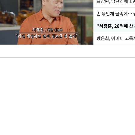
손 묶인채 물속에… 女
"서장훈, 28억에 산
방은희, 어머니 고독사