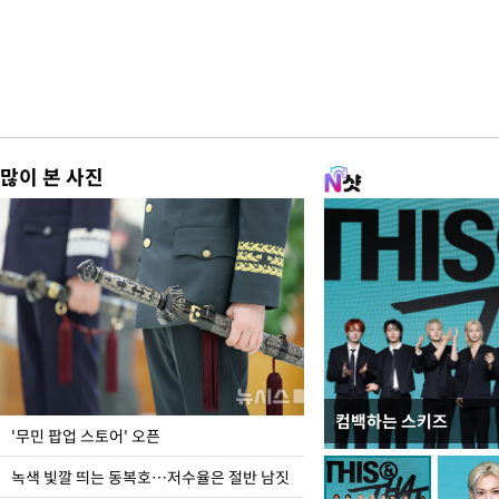
많이 본 사진
컴백하는 스키즈
지석천 뒤덮은 개구리
'무민 팝업 스토어' 오픈
녹색 빛깔 띄는 동복호…저수율은 절반 남짓