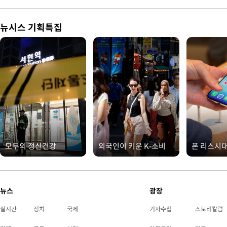
뉴시스 기획특집
모두의 정신건강
외국인이 키운 K-소비
폰 리스시
뉴스
광장
실시간
정치
국제
기자수첩
스토리칼럼