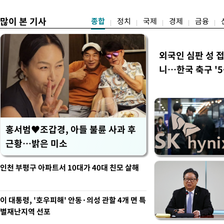
많이 본 기사
종합
정치
국제
경제
금융
외국인 심판 성 
니…한국 축구 '5
홍서범♥조갑경, 아들 불륜 사과 후
근황…밝은 미소
인천 부평구 아파트서 10대가 40대 친모 살해
이 대통령, '호우피해' 안동·의성 관할 4개 면 특
별재난지역 선포