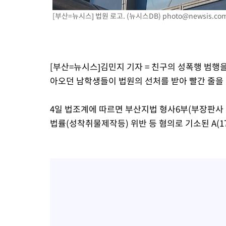
2시간 전 >
[속보]원·달러 환율, 7.7원 내린 1416.1원 마감
[부산=뉴시스] 법원 로고. (뉴시스DB)
photo@newsis.co
3시간 전 >
[속보] 노원서 40.1도 관측…서울, 2018년 이후 첫 40도
3시간 전 >
[속보]종합특검, '계엄 수용공간 확보' 신용해 前교정본부장 기소
4시간 전 >
외신들도 주목한 韓축구 파문…"국민적 공분에 수사 재개"
[부산=뉴시스]김민지 기자 = 친구의 성폭행 범행
4시간 전 >
11시간 압수수색에 성접대 파문까지…'쑥대밭' 된 축구협회
아오던 남학생들이 법원의 선처를 받아 빨간 줄을 
4시간 전 >
[속보]규제합리화위원회 부위원장에 김태유 서울대 공대 교수…이
후임
4일 법조계에 따르면 부산지법 형사6부(부장판사
법률(성착취물제작등) 위반 등 혐의로 기소된 A(17)