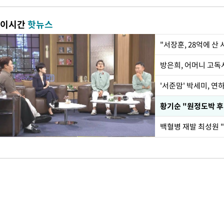
이시간
핫뉴스
"서장훈, 28억에 산
방은희, 어머니 고독사
'서준맘' 박세미, 연
황기순 "원정도박 후
백혈병 재발 최성원 "