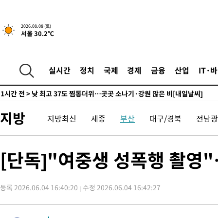
하향수정 (2보)
-10784초 전 >
[속보] 미 사업체, 일자리 7월에 2.3만 개 줄어…실업률은 4.1
↓
-6647초 전 >
[속보]이 대통령 "부동산 공급 기존 사고방식 매달리지 말고 과
2026.08.08 (토)
서울 30.2℃
실천"
-5732초 전 >
이란, "오만과 '중앙 단일 루트' 합의…북쪽 인바운드·남쪽 아
드는 임시"
45분 전 >
"낮 기온 소폭 하락"…수도권 폭염중대경보, 폭염경보로 하향
45분 전 >
[속보]이 대통령, '호우피해' 안동·의성 관할 4개 면 특별재난지역 
실시간
정치
국제
경제
금융
산업
IT·
46분 전 >
[단독]중수청 지원 검사들, 정원 초과 시 낮은 계급 임용…희망지 못 
도
1시간 전 >
낮 최고 37도 찜통더위…곳곳 소나기·강원 많은 비[내일날씨]
1시간 전 >
SK하이닉스, 용인·청주 팹에 54조 투자…"AI 메모리 수요 선제 대
지방
지방최신
세종
부산
대구/경북
전남광
2시간 전 >
여자배구 이재영·이다영 자매, 아제르바이잔 투란VC 입단
2시간 전 >
외국인 심판 성 접대 7경기 들여다보니…한국 축구 '5승 2무'
2시간 전 >
[속보]코스닥, 2.86포인트(0.36%) 내린 798.81마감
[단독]"여중생 성폭행 촬영"
2시간 전 >
[속보]코스피, 6200선 약보합…0.60% 내린 6258.77에 마쳐
2시간 전 >
[속보]원·달러 환율, 7.7원 내린 1416.1원 마감
등록 2026.06.04 16:40:20
수정 2026.06.04 16:42:27
3시간 전 >
[속보] 노원서 40.1도 관측…서울, 2018년 이후 첫 40도
3시간 전 >
[속보]종합특검, '계엄 수용공간 확보' 신용해 前교정본부장 기소
4시간 전 >
외신들도 주목한 韓축구 파문…"국민적 공분에 수사 재개"