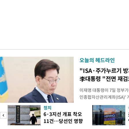
오늘의 헤드라인
"ISA·주가누르기 
李대통령 "전면 재검
이재명 대통령이 7일 정부가
인종합자산관리계좌(ISA)' 
안'을 전면 재검토 할 것을 
정치
들과의 상황 점검 회의에서 I
6·3지선 개표 착오
지법안을 둘러싼 투자자들의 
11건…당선인 영향
았다. 이 자리에서 이 대통령
도
없어