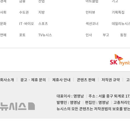
경제
금융
산업
아트클럽
기고
사회
수도권
지방
인터뷰
기획특집
문화
IT·바이오
스포츠
섹션코너
데일리뉴시
연예
포토
TV뉴시스
인사
부고
동정
회사소개
광고 · 제휴 문의
제휴사 안내
콘텐츠 판매
저작권 규약
고
대표이사 : 염영남
주소 : 서울 중구 퇴계로 1
발행인 : 염영남
편집인 : 염영남
고충처리인
뉴시스의 모든 콘텐츠는 저작권법의 보호를 받는 바, 무