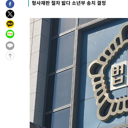
형사재판 절차 밟다 소년부 송치 결정
4시간 전 >
11시간 압수수색에 성접대 파문까지…'쑥대밭' 된 축구협회
4시간 전 >
[속보]규제합리화위원회 부위원장에 김태유 서울대 공대 교수…이
후임
-14217초 전 >
이강인, 폭염 속 AT마드리드 첫 훈련…80명 식사 대접까지(종
-11356초 전 >
미 사업체 일자리, 7월에 2.3만개 순감하고 그 전 2개월 10.3
하향수정 (2보)
-10804초 전 >
[속보] 미 사업체, 일자리 7월에 2.3만 개 줄어…실업률은 4.1
↓
-6667초 전 >
[속보]이 대통령 "부동산 공급 기존 사고방식 매달리지 말고 과
실천"
-5752초 전 >
이란, "오만과 '중앙 단일 루트' 합의…북쪽 인바운드·남쪽 아
드는 임시"
44분 전 >
"낮 기온 소폭 하락"…수도권 폭염중대경보, 폭염경보로 하향
45분 전 >
[속보]이 대통령, '호우피해' 안동·의성 관할 4개 면 특별재난지역 
45분 전 >
[단독]중수청 지원 검사들, 정원 초과 시 낮은 계급 임용…희망지 못 
도
1시간 전 >
낮 최고 37도 찜통더위…곳곳 소나기·강원 많은 비[내일날씨]
1시간 전 >
SK하이닉스, 용인·청주 팹에 54조 투자…"AI 메모리 수요 선제 대
2시간 전 >
여자배구 이재영·이다영 자매, 아제르바이잔 투란VC 입단
2시간 전 >
외국인 심판 성 접대 7경기 들여다보니…한국 축구 '5승 2무'
2시간 전 >
[속보]코스닥, 2.86포인트(0.36%) 내린 798.81마감
2시간 전 >
[속보]코스피, 6200선 약보합…0.60% 내린 6258.77에 마쳐