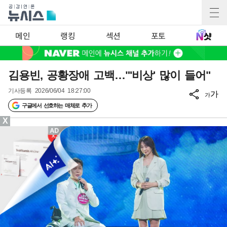
메인
랭킹
섹션
포토
김용빈, 공황장애 고백…"'비상' 많이 들어"
기사등록
2026/06/04 18:27:00
가
가
구글에서 선호하는 매체로 추가
X