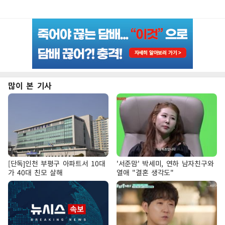
많이 본 기사
[단독]인천 부평구 아파트서 10대
'서준맘' 박세미, 연하 남자친구와
가 40대 친모 살해
열애 "결혼 생각도"