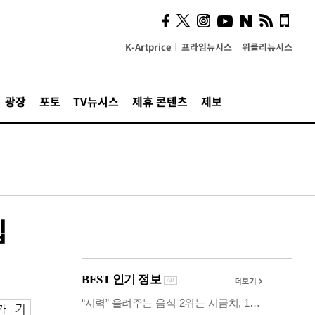
의견, 국토부·LH에 충실히
전달할 것"
K-Artprice
프라임뉴시스
위클리뉴시스
광장
포토
TV뉴시스
제휴 콘텐츠
제보
십