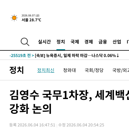
2026.08.07 (금)
서울 28.7℃
-25519초 전 >
[속보] 뉴욕증시, 일제 하락 마감…나스닥 0.06%↓
-30953초 전 >
이란, 호르무즈서 "적국 목표물들"과 대치로 남부 케슘섬
례 큰 폭발음
-29668초 전 >
[속보]美, 폴리실리콘 수입 규제…파생제품 15% 관세, 1
실시간
정치
국제
경제
금융
산업
발효
-27819초 전 >
[속보]트럼프, 美 원정출산 금지 행정명령 서명
-25519초 전 >
[속보] 뉴욕증시, 일제 하락 마감…나스닥 0.06%↓
-30953초 전 >
이란, 호르무즈서 "적국 목표물들"과 대치로 남부 케슘섬
정치
정치최신
청와대
국회/정당
국방/외
례 큰 폭발음
-29668초 전 >
[속보]美, 폴리실리콘 수입 규제…파생제품 15% 관세, 1
발효
-27819초 전 >
[속보]트럼프, 美 원정출산 금지 행정명령 서명
-25519초 전 >
[속보] 뉴욕증시, 일제 하락 마감…나스닥 0.06%↓
김영수 국무1차장, 세계
강화 논의
등록 2026.06.04 16:47:51
수정 2026.06.04 20:54:25