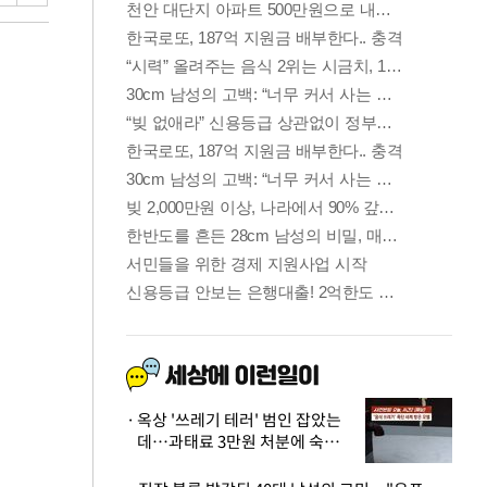
옥상 '쓰레기 테러' 범인 잡았는
데…과태료 3만원 처분에 숙박업
주 허탈