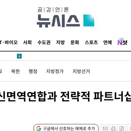
에서 두차
20일 후
IT·바이오
사회
수도권
지방
문화
스포츠
연예
에서 두차
교
북한
행정
지방정가
지방선거
20일 후
백신면역연합과 전략적 파트너
구글에서 선호하는 매체로 추가