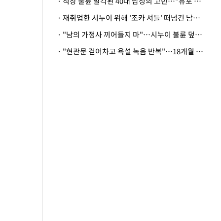
· 직장 불륜 발각된 40대 남성의 고민…"유포 동료 명예훼손·협박죄 고소 가능할까"
· 재취업한 시누이 위해 '조카 셔틀' 떠넘긴 남편…아내 "난 못한다"
· "남의 가정사 끼어들지 마"…시누이 불륜 덮으려는 남편에 억울한 아내
· "현관문 걷어차고 욕설 녹음 반복"…18개월 아기 키우는 집 뒤흔든 '앞집의 비극'