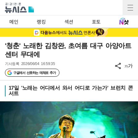
메인
랭킹
섹션
포토
'청춘' 노래한 김창완, 초여름 대구 아양아트
센터 무대에
기사등록
2026/06/04 16:59:35
가
가
구글에서 선호하는 매체로 추가
17일 '노래는 어디에서 와서 어디로 가는가' 브런치 콘
서트