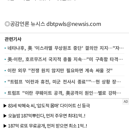
◎공감언론 뉴시스
dbtpwls@newsis.com
관련기사
네타냐후, 美 '이스라엘 무상원조 중단' 결의안 지지…"자립할것"
美-이란, 호르무즈서 국지적 충돌 지속…"미 구축함 타격" 진위공방
이란 외무 "전쟁 원치 않지만 필요하면 계속 싸울 것"
"트럼프 '이란과 휴전, 미군 전사시 종료''"…현 상황 장기화될듯(종합)
트럼프 "이란 쿠웨이트 공격, 美공격이 원인…별로 강하지 않아"