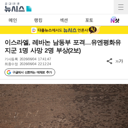
메인
랭킹
섹션
포토
이스라엘, 레바논 남동부 포격…유엔평화유
지군 1명 사망 2명 부상(2보)
기사등록
2026/06/04 17:41:47
가
가
최종수정
2026/06/04 22:12:24
구글에서 선호하는 매체로 추가