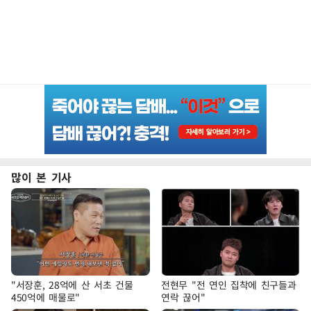
많이 본 기사
"서장훈, 28억에 산 서초 건물
전현무 "전 연인 집착에 친구들과
450억에 매물로"
연락 끊어"