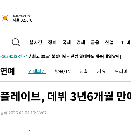
1시간 전 >
[속보]경찰, '홍명보 선임 논란' 대한축구협회·축구회관 등 압수수
2026.08.06 (목)
서울 32.6℃
-19365초 전 >
[속보]합참 "北 발사체는 단거리탄도미사일…감시·경계태세 
화"
-19113초 전 >
日방위성, 北이 동해로 쏜 발사체는 탄도미사일 가능성
-17543초 전 >
[속보] SKT, 에이닷 서비스 장애 발생…"원인 파악 중"
실시간
정치
국제
경제
금융
산업
IT·
-16949초 전 >
[속보]합참 "북, 동해상으로 미상 발사체 발사"
-16345초 전 >
'낮 최고 39도' 불볕더위…한밤 열대야도 계속[내일날씨]
-16304초 전 >
[속보]7~9일 프로야구 3연전도 폭염 취소…11일 재개
연예
연예최신
방송/TV
영화
가요
드라마
-15966초 전 >
"韓 외환시장 개입 관측 배경엔 美의 대한국 무역적자 있어"
-15793초 전 >
'월드컵 탈락 후폭풍' 축구협회…초유의 압수수색에 '충격·당황
-15633초 전 >
서울 낮 37.9도, 올여름 최고치 경신…영등포 순간 '40도'
플레이브, 데뷔 3년6개월 만
-15195초 전 >
[속보]종합특검, 대검 추가 압수수색…내란 중요임무종사 혐의
-11290초 전 >
[속보]코스닥, 800p 회복…0.26% 오른 801.67 마감
등록 2026.06.04 19:03:07
-11220초 전 >
[속보]코스피, 301.88포인트(4.58%) 내린 6296.38 마감
-11085초 전 >
[속보]원·달러 환율, 0.7원 내린 1423.8원 마감
-8684초 전 >
"여기 떨어졌다"…다누리, 스페이스X 로켓 달 충돌 흔적 포착