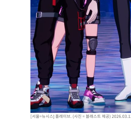
-11290초 전 >
[속보]코스닥, 800p 회복…0.26% 오른 801.67 마감
-11220초 전 >
[속보]코스피, 301.88포인트(4.58%) 내린 6296.38 마감
-11085초 전 >
[속보]원·달러 환율, 0.7원 내린 1423.8원 마감
-8684초 전 >
"여기 떨어졌다"…다누리, 스페이스X 로켓 달 충돌 흔적 포착
-5729초 전 >
손흥민, 5경기 연속골 실패…LAFC는 승부차기 끝 과달라하라 
27분 전 >
내일까지 39도 '펄펄'…기상청 "태풍 지나며 폭염 잠시 꺾인다"
33분 전 >
트럼프, 한국계 진보 주지사 후보 맹공…"공산주의가 최대 위협"
34분 전 >
"美간섭에 합의 지연"…트럼프, '이란 호르무즈 통제권' 수용할까
1시간 전 >
[속보]산업장관 "李정부, 원전 반대 안해…안정 전력 위해 불가피"
1시간 전 >
[속보]경찰, '홍명보 선임 논란' 대한축구협회·축구회관 등 압수수
[서울=뉴시스] 플레이브. (사진 = 블래스트 제공) 2026.03.1