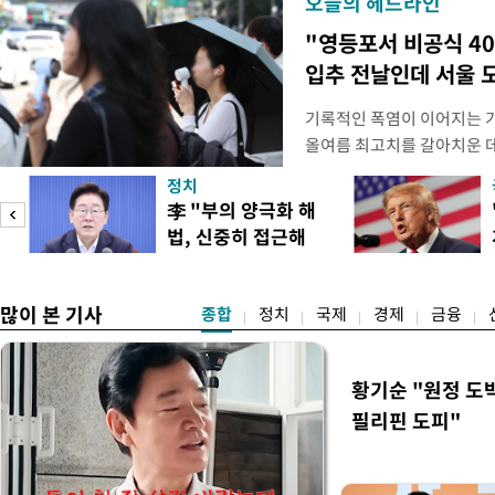
오늘의 헤드라인
"영등포서 비공식 4
입추 전날인데 서울 
기록적인 폭염이 이어지는 
올여름 최고치를 갈아치운 데
시15분 39.9도까지 치솟으
정치
청에 따르면 이날 오후 4시
李 "부의 양극화 해
관측(ASOS) 기준 37.9도
법, 신중히 접근해
했다. 관측 이래 역대 5위에
이
야"
많이 본 기사
종합
정치
국제
경제
금융
황기순 "원정 도
필리핀 도피"