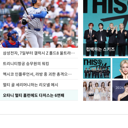
컴백하는 스키즈
입추 하루 앞둔 전남광
삼성전자, 7일부터 갤럭시 Z 폴드8 울트라·폴드8·플립8 출시
폭염
트리니티항공 승무원의 워킹
멕시코 인플루언서, 라방 중 괴한 총격으로 사망
멀티 골 세리머니하는 리오넬 메시
오타니 멀티 홈런에도 다저스는 6연패