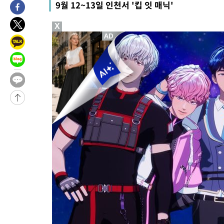
9월 12~13일 인천서 '킵 잇 매닉'
-5729초 전 >
손흥민, 5경기 연속골 실패…LAFC는 승부차기 끝 과달라하라 
27분 전 >
내일까지 39도 '펄펄'…기상청 "태풍 지나며 폭염 잠시 꺾인다"
X
33분 전 >
트럼프, 한국계 진보 주지사 후보 맹공…"공산주의가 최대 위협"
34분 전 >
"美간섭에 합의 지연"…트럼프, '이란 호르무즈 통제권' 수용할까
1시간 전 >
[속보]산업장관 "李정부, 원전 반대 안해…안정 전력 위해 불가피"
1시간 전 >
[속보]경찰, '홍명보 선임 논란' 대한축구협회·축구회관 등 압수수
-19365초 전 >
[속보]합참 "北 발사체는 단거리탄도미사일…감시·경계태세 
화"
-19113초 전 >
日방위성, 北이 동해로 쏜 발사체는 탄도미사일 가능성
-17543초 전 >
[속보] SKT, 에이닷 서비스 장애 발생…"원인 파악 중"
-16949초 전 >
[속보]합참 "북, 동해상으로 미상 발사체 발사"
-16345초 전 >
'낮 최고 39도' 불볕더위…한밤 열대야도 계속[내일날씨]
-16304초 전 >
[속보]7~9일 프로야구 3연전도 폭염 취소…11일 재개
-15966초 전 >
"韓 외환시장 개입 관측 배경엔 美의 대한국 무역적자 있어"
-15793초 전 >
'월드컵 탈락 후폭풍' 축구협회…초유의 압수수색에 '충격·당황
-15633초 전 >
서울 낮 37.9도, 올여름 최고치 경신…영등포 순간 '40도'
-15195초 전 >
[속보]종합특검, 대검 추가 압수수색…내란 중요임무종사 혐의