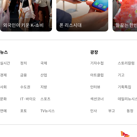
외국인이 키운 K-소비
폰 리스시대
들끓는 한
뉴스
광장
실시간
정치
국제
기자수첩
스토리칼럼
경제
금융
산업
아트클럽
기고
사회
수도권
지방
인터뷰
기획특집
문화
IT·바이오
스포츠
섹션코너
데일리뉴시
연예
포토
TV뉴시스
인사
부고
동정