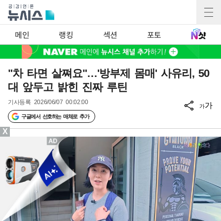
메인
랭킹
섹션
포토
"차 타면 살쪄요"…'방부제 몸매' 사유리, 50
대 앞두고 밝힌 진짜 루틴
기사등록
2026/06/07 00:02:00
가
가
구글에서 선호하는 매체로 추가
X