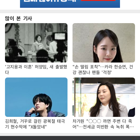
많이 본 기사
'고지용과 이혼' 허양임, 새 출발했
"손 떨림 포착"…카라 한승연, 건
다
강 괜찮나 팬들 '걱정'
김희철, 거꾸로 걸린 광복절 태극
차가원 "○○○ 까면 주변 다 죽
기 현수막에 "X돌았네"
어"…전세금 미반환 속 녹취 폭로
파장