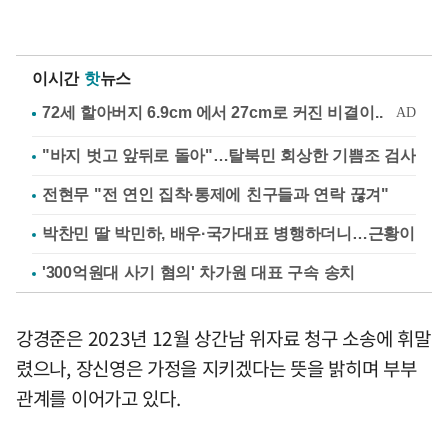
이시간
핫
뉴스
"바지 벗고 앞뒤로 돌아"…탈북민 회상한 기쁨조 검사
전현무 "전 연인 집착·통제에 친구들과 연락 끊겨"
박찬민 딸 박민하, 배우·국가대표 병행하더니…근황이
'300억원대 사기 혐의' 차가원 대표 구속 송치
강경준은 2023년 12월 상간남 위자료 청구 소송에 휘말
렸으나, 장신영은 가정을 지키겠다는 뜻을 밝히며 부부
관계를 이어가고 있다.