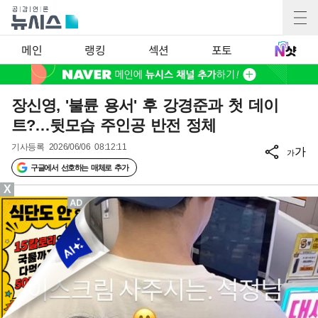
메인
랭킹
섹션
포토
장신영, '불륜 용서' 후 강경준과 첫 데이
트?…뒷모습 주인공 반전 정체
기사등록
2026/06/06 08:12:11
가
가
구글에서 선호하는 매체로 추가
X