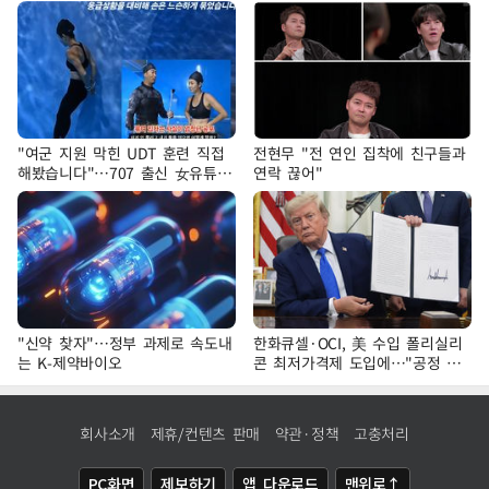
"여군 지원 막힌 UDT 훈련 직접
전현무 "전 연인 집착에 친구들과
해봤습니다"…707 출신 女유튜버
연락 끊어"
'완벽 소화'
"신약 찾자"…정부 과제로 속도내
한화큐셀·OCI, 美 수입 폴리실리
는 K-제약바이오
콘 최저가격제 도입에…"공정 경
쟁·수익성 개선 환영"
회사소개
제휴/컨텐츠 판매
약관·정책
고충처리
PC화면
제보하기
앱 다운로드
맨위로↑