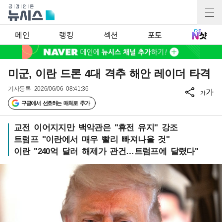
메인
랭킹
섹션
포토
미군, 이란 드론 4대 격추 해안 레이더 타격
기사등록
2026/06/06 08:41:36
가
가
구글에서 선호하는 매체로 추가
교전 이어지지만 백악관은 "휴전 유지" 강조
트럼프 "이란에서 매우 빨리 빠져나올 것"
이란 "240억 달러 해제가 관건…트럼프에 달렸다"