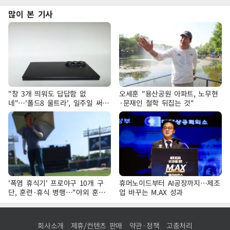
많이 본 기사
"창 3개 띄워도 답답함 없
오세훈 "용산공원 아파트, 노무현
네"…'폴드8 울트라', 일주일 써보
·문재인 철학 뒤집는 것"
니
'폭염 휴식기' 프로야구 10개 구
휴머노이드부터 AI공장까지…제조
단, 훈련·휴식 병행…"야외 훈련
업 바꾸는 M.AX 성과
해도 안전 최우선"
회사소개
제휴/컨텐츠 판매
약관·정책
고충처리