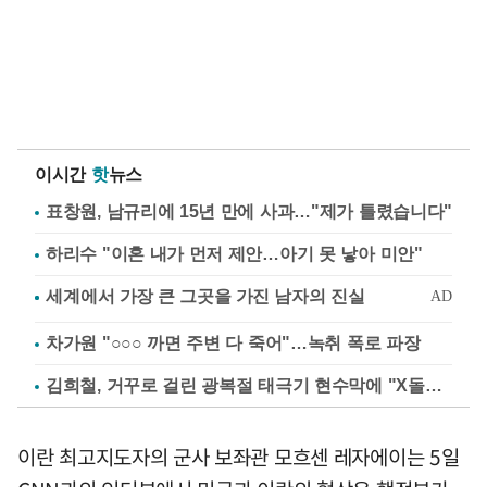
이시간
핫
뉴스
표창원, 남규리에 15년 만에 사과…"제가 틀렸습니다"
하리수 "이혼 내가 먼저 제안…아기 못 낳아 미안"
차가원 "○○○ 까면 주변 다 죽어"…녹취 폭로 파장
김희철, 거꾸로 걸린 광복절 태극기 현수막에 "X돌았네"
이란 최고지도자의 군사 보좌관 모흐센 레자에이는 5일