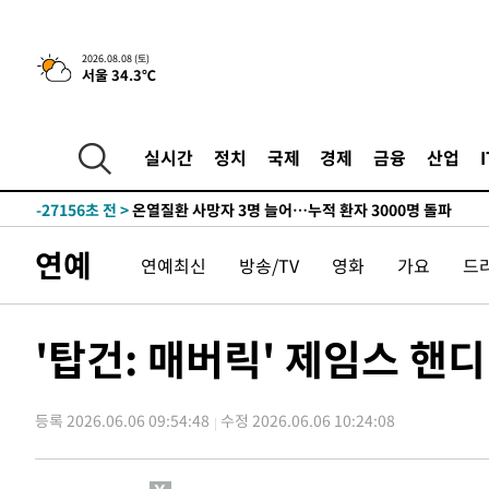
2026.08.08 (토)
서울 34.3℃
4시간 전 >
[속보]뉴욕증시 상승 마감…S&P 0.6% 나스닥 1.3%↑
-29135초 전 >
낮 최고 35도 '무더위'…동해안 시간당 30㎜ '강한 비'[
-28405초 전 >
[속보]이강인 "감독님이 원하는 마음 느꼈고, 많은 트로피
실시간
정치
국제
경제
금융
산업
틀레티코 이적"
-28187초 전 >
수도권 40도 육박 '펄펄'…동해안 일부 지역엔 호의주의
-27156초 전 >
온열질환 사망자 3명 늘어…누적 환자 3000명 돌파
-21101초 전 >
강릉에 시간당 81.4㎜ 물폭탄…도로 잠기고 담벼락 붕괴
연예
연예최신
방송/TV
영화
가요
드
-17208초 전 >
백운산서 80년근 천종산삼 9뿌리 발견…감정가 1.3억원
-14918초 전 >
선재도서 해루질 나섰다 실종 60대, 닷새 만에 숨진 채 발
-12452초 전 >
남자 농구, 나고야 아시안게임서 '홈팀' 일본과 한일전
'탑건: 매버릭' 제임스 핸
-11828초 전 >
여수 오동도 해상서 모터보트 전복…1명 사망·1명 실종
-8055초 전 >
극한폭염 한풀 꺾이지만…'낮 최고 35도' 무더위, 열대야 
주 날씨]
등록 2026.06.06 09:54:48
수정 2026.06.06 10:24:08
-5073초 전 >
축구협회 "압수수색·성접대 논란 사과…쇄신의 기회로 삼
-3590초 전 >
[속보]'압수수색·성접대 논란' 축구협회 "실망과 걱정 안
송"
2시간 전 >
'최고 37도' 폭염 지속…강원동해안 최대 150㎜ 비