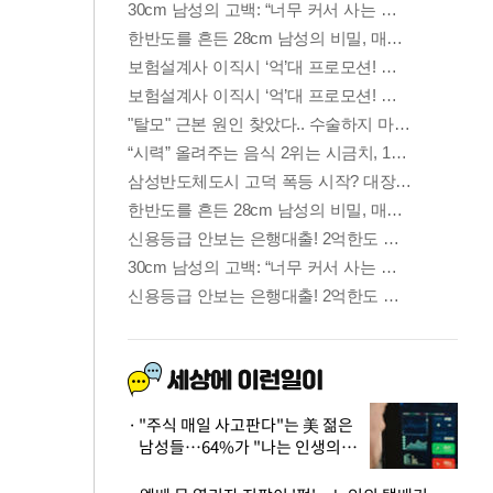
"주식 매일 사고판다"는 美 젊은
남성들…64%가 "나는 인생의
패배자“