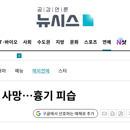
내일날씨]
 원해 아
IT·바이오
사회
수도권
지방
문화
스포츠
연예
보
라마
예능
해외연예
스타
견
디 사망…흉기 피습
계속[다음
겠다"
구글에서 선호하는 매체로 추가
겨드려 죄