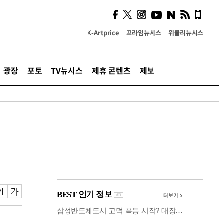
사이 해답 찾았죠"…알을
깨고 나온 '초자아'
K-Artprice
프라임뉴시스
위클리뉴시스
광장
포토
TV뉴시스
제휴 콘텐츠
제보