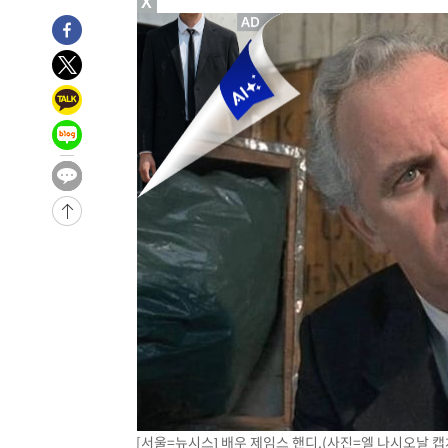
X
4시간 전 >
[속보]뉴욕증시 상승 마감…S&P 0.6% 나스닥 1.3%↑
-29135초 전 >
낮 최고 35도 '무더위'…동해안 시간당 30㎜ '강한 비'[
-28405초 전 >
[속보]이강인 "감독님이 원하는 마음 느꼈고, 많은 트로피
틀레티코 이적"
-28187초 전 >
수도권 40도 육박 '펄펄'…동해안 일부 지역엔 호의주의
-27156초 전 >
온열질환 사망자 3명 늘어…누적 환자 3000명 돌파
-21101초 전 >
강릉에 시간당 81.4㎜ 물폭탄…도로 잠기고 담벼락 붕괴
-17208초 전 >
백운산서 80년근 천종산삼 9뿌리 발견…감정가 1.3억원
-14918초 전 >
선재도서 해루질 나섰다 실종 60대, 닷새 만에 숨진 채 발
-12452초 전 >
남자 농구, 나고야 아시안게임서 '홈팀' 일본과 한일전
-11828초 전 >
여수 오동도 해상서 모터보트 전복…1명 사망·1명 실종
-8055초 전 >
극한폭염 한풀 꺾이지만…'낮 최고 35도' 무더위, 열대야 
주 날씨]
-5073초 전 >
축구협회 "압수수색·성접대 논란 사과…쇄신의 기회로 삼
-3590초 전 >
[속보]'압수수색·성접대 논란' 축구협회 "실망과 걱정 안
송"
2시간 전 >
'최고 37도' 폭염 지속…강원동해안 최대 150㎜ 비
4시간 전 >
[속보]뉴욕증시 상승 마감…S&P 0.6% 나스닥 1.3%↑
[서울=뉴시스] 배우 제임스 핸디.(사진=엘 나시오날 캡처) 