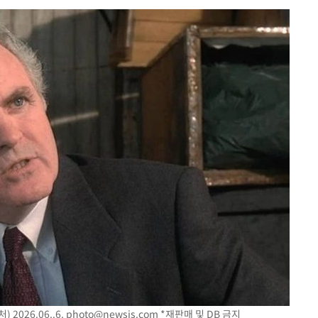
내일날씨]
 원해 아
보
견
계속[다음
겠다"
겨드려 죄
2026.06..6.
photo@newsis.com
*재판매 및 DB 금지