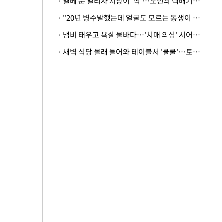
· 엘베 문 열리자 지팡이 '퍽'…노인의 택배기사 폭행 이유
· "20년 병수발했는데 얼굴도 모르는 동생이 유산 절반을"…배다른 형제 상속권 있을까
· 냄비 태우고 욕실 물바다…'치매 의심' 시어머니 검사 권유했다가 '날벼락'
· 새벽 식당 몰래 들어와 테이블서 '쿨쿨'…토사물 남기고 사라진 남성