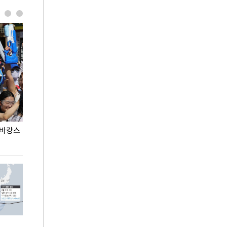
 바캉스
용산어린이정원 앞 즐비한 근조화환, 왜?
이번주 국회에는 