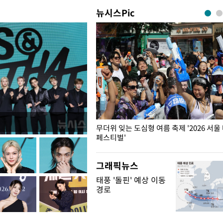
뉴시스Pic
무더위 잊는 도심형 여름 축제 '2026 서울
페스티벌'
그래픽뉴스
태풍 '돌핀' 예상 이동
경로