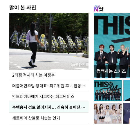
많이 본 사진
컴백하는 스키즈
청와대 일주일
2타점 적시타 치는 이정후
더불어민주당 당대표·최고위원 후보 합동연설회
안드레예바에게 서브하는 페르난데스
주택용지 검토 알려지자... 신속히 늘어선 '근조화환'
세르비아 산불로 치솟는 연기