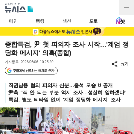
메인
랭킹
섹션
포토
종합특검, 尹 첫 피의자 조사 시작…'계엄 정
당화 메시지' 의혹(종합)
기사등록
2026/06/06 10:25:20
가
가
구글에서 선호하는 매체로 추가
직권남용 혐의 피의자 신분…출석 모습 비공개
尹측 "죄 안 되는 부분 억지 조사…성실히 임하겠다"
특검, 별도 티타임 없이 '계엄 정당화 메시지' 조사