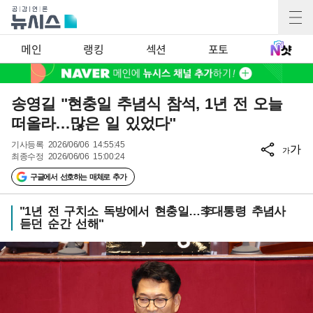
메인
랭킹
섹션
포토
송영길 "현충일 추념식 참석, 1년 전 오늘
떠올라…많은 일 있었다"
기사등록
2026/06/06 14:55:45
가
가
최종수정
2026/06/06 15:00:24
구글에서 선호하는 매체로 추가
"1년 전 구치소 독방에서 현충일…李대통령 추념사
듣던 순간 선해"