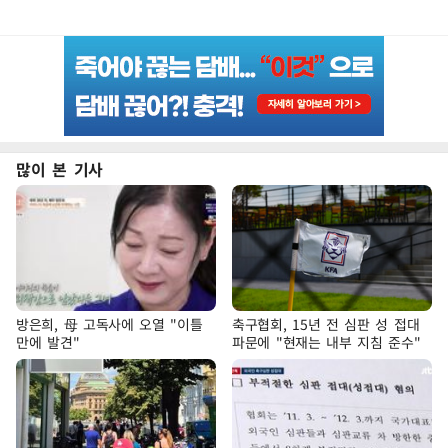
많이 본 기사
방은희, 母 고독사에 오열 "이틀
축구협회, 15년 전 심판 성 접대
만에 발견"
파문에 "현재는 내부 지침 준수"