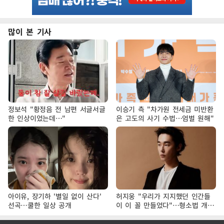
많이 본 기사
정보석 "황정음 전 남편 서글서글
이승기 측 "차가원 전세금 미반환
한 인상이었는데…"
은 고도의 사기 수법…엄벌 원해"
아이유, 장기하 '별일 없이 산다'
허지웅 "우리가 지지했던 인간들
선곡…쿨한 일상 공개
이 이 꼴 만들었다"…형소법 개정
에 격한 반응