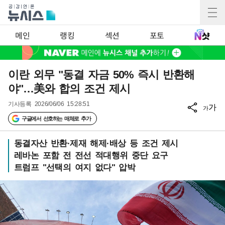
메인
랭킹
섹션
포토
이란 외무 "동결 자금 50% 즉시 반환해
야"…美와 합의 조건 제시
기사등록
2026/06/06 15:28:51
가
가
구글에서 선호하는 매체로 추가
동결자산 반환·제재 해제·배상 등 조건 제시
레바논 포함 전 전선 적대행위 중단 요구
트럼프 "선택의 여지 없다" 압박