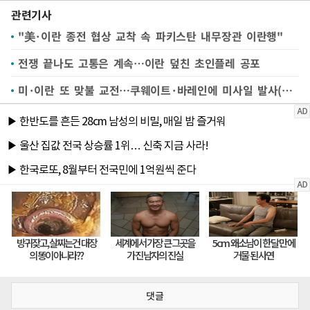
관련기사
"美·이란 종전 협상 교착 속 파키스탄 내무장관 이란행"
전쟁 끝나도 고통은 계속…이란 덮친 초인플레 공포
미·이란 또 맞불 교전…쿠웨이트·바레인에 미사일 발사(종합)
댓글