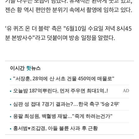
기를 나누는 모습이 담겼다. 유재석은 환하게 웃고 있고,
젠슨 황 역시 편안한 분위기 속에서 촬영에 임하고 있다.
'유 퀴즈 온 더 블럭' 측은 "6월10일 수요일 저녁 8시45
분 본방사수"라고 덧붙이며 방송 일정을 알렸다.
이시간
핫
뉴스
"서장훈, 28억에 산 서초 건물 450억에 매물로"
심판 성 접대 7경기 결과는?…한국 축구 '5승 2무'
응팔 최성원, 백혈병 재발…"죽게 하려는건가"
홍서범♥조갑경, 아들 불륜 사과 후 근황