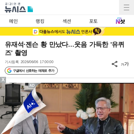
메인
랭킹
섹션
포토
유재석·젠슨 황 만났다…웃음 가득한 '유퀴
즈' 촬영
기사등록
2026/06/06 17:00:00
가
가
구글에서 선호하는 매체로 추가
X