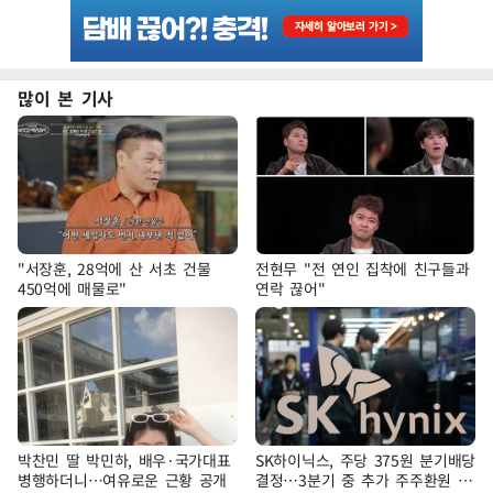
많이 본 기사
"서장훈, 28억에 산 서초 건물
전현무 "전 연인 집착에 친구들과
450억에 매물로"
연락 끊어"
박찬민 딸 박민하, 배우·국가대표
SK하이닉스, 주당 375원 분기배당
병행하더니…여유로운 근황 공개
결정…3분기 중 추가 주주환원 발