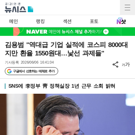
메인
랭킹
섹션
포토
김용범 "역대급 기업 실적에 코스피 8000대
지만 환율 1550원대…낯선 과제들"
기사등록
2026/06/06 16:41:04
가
가
구글에서 선호하는 매체로 추가
SNS에 李정부 靑 정책실장 1년 근무 소회 밝혀