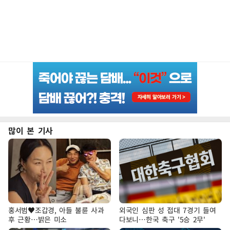
많이 본 기사
홍서범♥조갑경, 아들 불륜 사과
외국인 심판 성 접대 7경기 들여
후 근황…밝은 미소
다보니…한국 축구 '5승 2무'