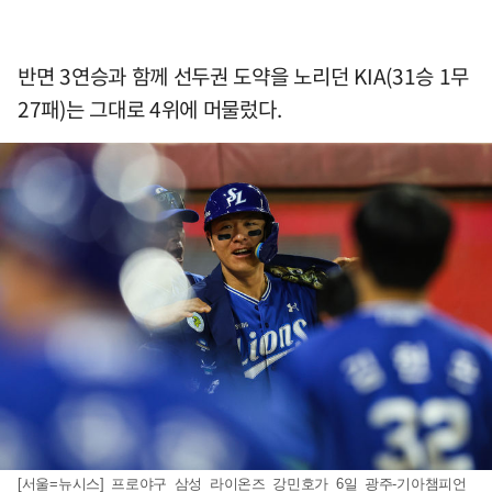
반면 3연승과 함께 선두권 도약을 노리던 KIA(31승 1무
27패)는 그대로 4위에 머물렀다.
[서울=뉴시스] 프로야구 삼성 라이온즈 강민호가 6일 광주-기아챔피언