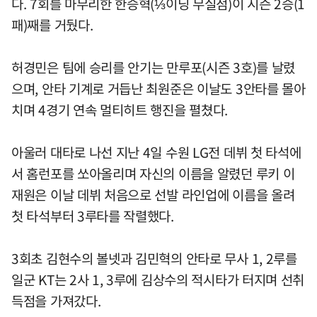
다. 7회를 마무리한 한승혁(⅓이닝 무실점)이 시즌 2승(1
패)째를 거뒀다.
허경민은 팀에 승리를 안기는 만루포(시즌 3호)를 날렸
으며, 안타 기계로 거듭난 최원준은 이날도 3안타를 몰아
치며 4경기 연속 멀티히트 행진을 펼쳤다.
아울러 대타로 나선 지난 4일 수원 LG전 데뷔 첫 타석에
서 홈런포를 쏘아올리며 자신의 이름을 알렸던 루키 이
재원은 이날 데뷔 처음으로 선발 라인업에 이름을 올려
첫 타석부터 3루타를 작렬했다.
3회초 김현수의 볼넷과 김민혁의 안타로 무사 1, 2루를
일군 KT는 2사 1, 3루에 김상수의 적시타가 터지며 선취
득점을 가져갔다.