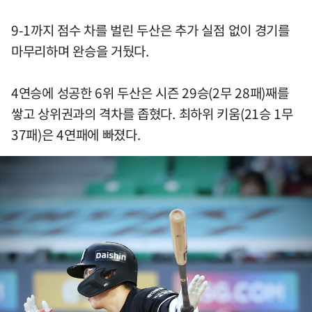
9-1까지 점수 차를 벌린 두산은 추가 실점 없이 경기를
마무리하며 완승을 거뒀다.
4연승에 성공한 6위 두산은 시즌 29승(2무 28패)째를
쌓고 상위권과의 격차를 좁혔다. 최하위 키움(21승 1무
37패)은 4연패에 빠졌다.