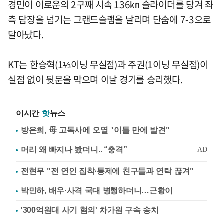
경민이 이로운의 2구째 시속 136㎞ 슬라이더를 당겨 좌
측 담장을 넘기는 그랜드슬램을 날리며 단숨에 7-3으로
달아났다.
KT는 한승혁(1⅓이닝 무실점)과 주권(1이닝 무실점)이
실점 없이 뒷문을 막으며 이날 경기를 승리했다.
이시간
핫
뉴스
방은희, 母 고독사에 오열 "이틀 만에 발견"
전현무 "전 연인 집착·통제에 친구들과 연락 끊겨"
박민하, 배우·사격 국대 병행하더니…근황이
'300억원대 사기 혐의' 차가원 구속 송치