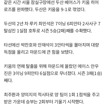
같은 시간 서울 잠실구장에선 두산 베어스가 키움 히어
로즈를 완파했다. 두산은 키움을 9-1로 꺾었다.
두산의 2년 차 루키 최민석은 7이닝 6피안타 2사사구 7
탈삼진 1실점 호투로 시즌 5승(2패)째를 수확했다.
타선에선 박찬호와 안재석이 3안타씩을 몰아치며 대량
득점을 올리고 마운드에 큰 힘을 보탰다.
키움의 연패 탈출을 위해 마운드에 올랐던 에이스 안우
진은 3이닝 9피안타 6실점으로 무너졌다. 시즌 3패(1승)
째다.
최주환과 양의지의 적시타로 양 팀이 1회 1점씩을 주고
받은 가운데 승부는 2회부터 기울기 시작했다.