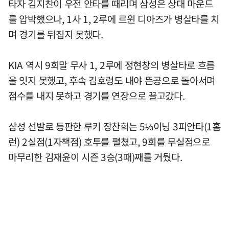
타자 김지찬이 우전 안타를 때리며 삼성은 상대 마운드
를 압박했으나, 1사 1, 2루에 르윈 디아즈가 병살타를 치
며 경기를 뒤집지 못했다.
KIA 역시 9회말 무사 1, 2루에 정현창의 병살타로 흐름
을 잇지 못했고, 후속 김호령도 내야 뜬공으로 돌아서며
점수를 내지 못하고 경기를 연장으로 끌고갔다.
삼성 선발로 등판한 루키 장찬희는 5⅓이닝 3피안타(1홈
런) 2실점(1자책점) 호투를 펼쳤고, 9회를 무실점으로
마무리한 김재윤이 시즌 3승(3패)째를 거뒀다.