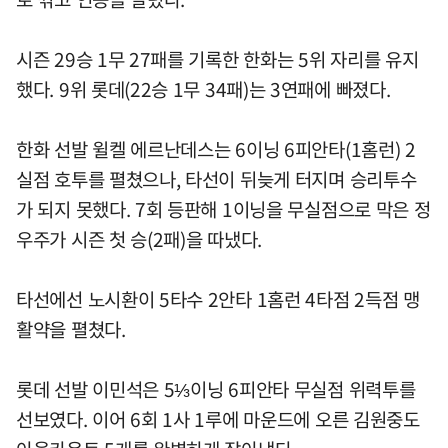
시즌 29승 1무 27패를 기록한 한화는 5위 자리를 유지
했다. 9위 롯데(22승 1무 34패)는 3연패에 빠졌다.
한화 선발 윌켈 에르난데스는 6이닝 6피안타(1홈런) 2
실점 호투를 펼쳤으나, 타선이 뒤늦게 터지며 승리투수
가 되지 못했다. 7회 등판해 1이닝을 무실점으로 막은 정
우주가 시즌 첫 승(2패)을 따냈다.
타선에선 노시환이 5타수 2안타 1홈런 4타점 2득점 맹
활약을 펼쳤다.
롯데 선발 이민석은 5⅓이닝 6피안타 무실점 위력투를
선보였다. 이어 6회 1사 1루에 마운드에 오른 김원중도