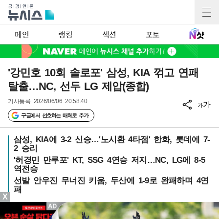
메인
랭킹
섹션
포토
'강민호 10회 솔로포' 삼성, KIA 꺾고 연패
탈출…NC, 선두 LG 제압(종합)
기사등록
2026/06/06 20:58:40
가
가
구글에서 선호하는 매체로 추가
삼성, KIA에 3-2 신승…'노시환 4타점' 한화, 롯데에 7-
2 승리
'허경민 만루포' KT, SSG 4연승 저지…NC, LG에 8-5
역전승
선발 안우진 무너진 키움, 두산에 1-9로 완패하며 4연
패
X