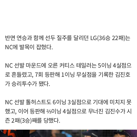
반면 연승과 함께 선두 질주를 달리던 LG(36승 22패)는
NC에 발목이 잡혔다.
NC 선발 마운드에 오른 커티스 테일러는 5이닝 4실점으
로 흔들렸고, 7회 등판해 1이닝 무실점을 기록한 김진호
가 승리투수가 됐다.
NC 선발 톨허스트도 6이닝 3실점으로 기대에 미치지 못
했고, 이어 등판해 ⅔이닝 4실점으로 무너진 김진수가 시
즌 2패(3승)째를 당했다.