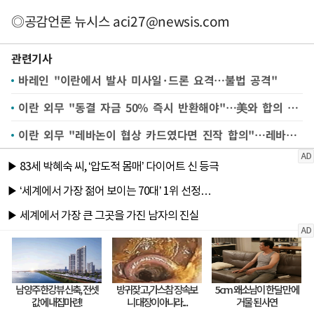
◎공감언론 뉴시스
aci27@newsis.com
관련기사
바레인 "이란에서 발사 미사일·드론 요격…불법 공격"
이란 외무 "동결 자금 50% 즉시 반환해야"…美와 합의 조건 제시
이란 외무 "레바논이 협상 카드였다면 진작 합의"…레바논 대통령 비판 반박