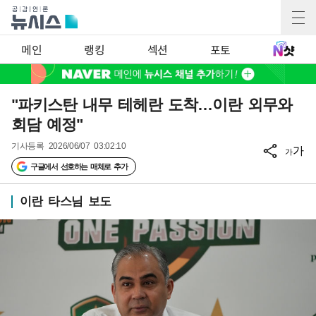
메인
랭킹
섹션
포토
"파키스탄 내무 테헤란 도착…이란 외무와
회담 예정"
기사등록
2026/06/07 03:02:10
가
가
구글에서 선호하는 매체로 추가
이란 타스님 보도