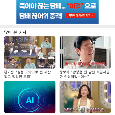
많이 본 기사
황기순 "원정 도박으로 전 재산
정보석 "황정음 전 남편 서글서글
잃고 필리핀 도피"
한 인상이었는데…"