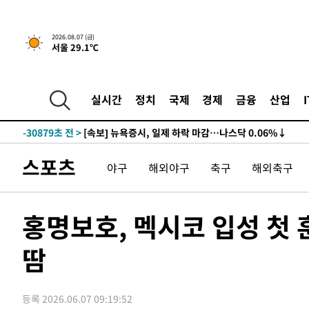
2026.08.07 (금)
서울 29.1℃
실시간
정치
국제
경제
금융
산업
-30879초 전 >
[속보] 뉴욕증시, 일제 하락 마감…나스닥 0.06%↓
스포츠
야구
해외야구
축구
해외축구
홍명보호, 멕시코 입성 첫
땀
등록 2026.06.07 09:19:52