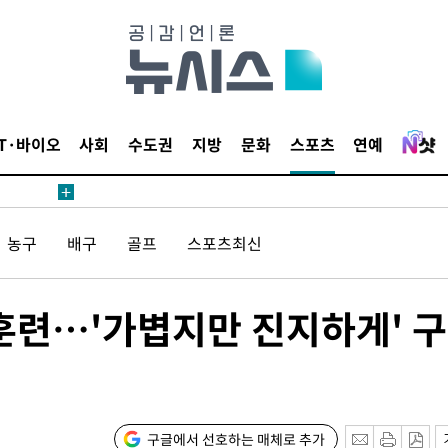
IT·바이오
사회
수도권
지방
문화
스포츠
연예
농구
배구
골프
스포츠최신
 훈련…'가볍지만 진지하게' 
구글에서 선호하는 매체로 추가