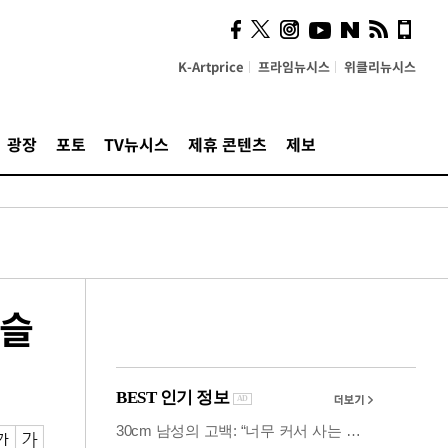
의견, 국토부·LH에 충실히
전달할 것"
K-Artprice
프라임뉴시스
위클리뉴시스
광장
포토
TV뉴시스
제휴 콘텐츠
제보
구슬