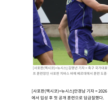
[사포판(멕시코)=뉴시스] 김명년 기자 = 축구 국가대
프 훈련장인 사포판 치바스 바예 베르데에서 훈련 도중 경합
[사포판(멕시코)=뉴시스]안경남 기자 = 20
에서 입성 후 첫 공개 훈련으로 담금질했다.