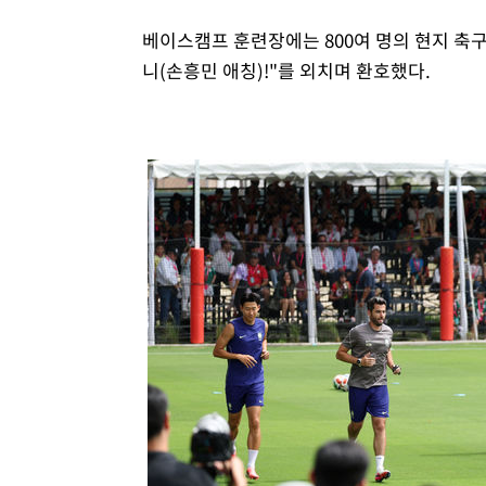
베이스캠프 훈련장에는 800여 명의 현지 축
니(손흥민 애칭)!"를 외치며 환호했다.