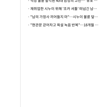
· 직장 불륜 발각된 40대 남성의 고민…"유포 동료 명예훼손·협박죄 고소 가능할까"
· 재취업한 시누이 위해 '조카 셔틀' 떠넘긴 남편…아내 "난 못한다"
· "남의 가정사 끼어들지 마"…시누이 불륜 덮으려는 남편에 억울한 아내
· "현관문 걷어차고 욕설 녹음 반복"…18개월 아기 키우는 집 뒤흔든 '앞집의 비극'