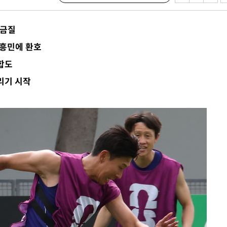
담금질
손흥민에 환호
경합도
리기 시작