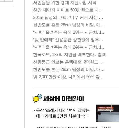
옥상 '쓰레기 테러' 범인 잡았는
데…과태료 3만원 처분에 숙박업
주 허탈