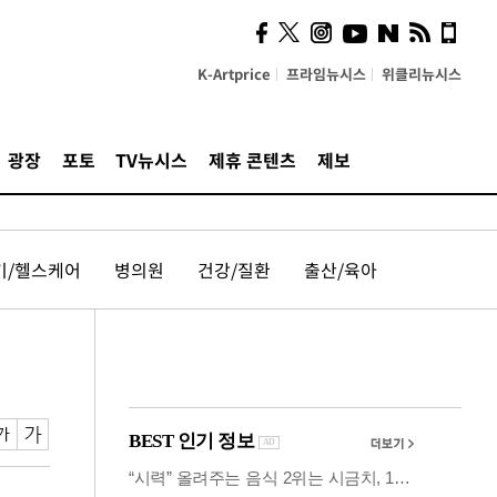
계…'고급 가요'의 주체적
영토
K-Artprice
프라임뉴시스
위클리뉴시스
광장
포토
TV뉴시스
제휴 콘텐츠
제보
기/헬스케어
병의원
건강/질환
출산/육아