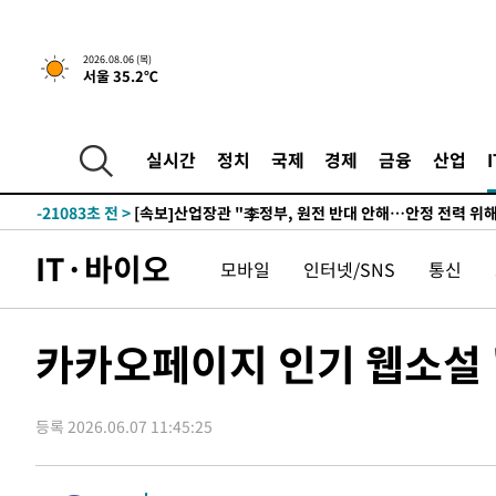
2026.08.06 (목)
서울 35.2℃
4시간 전 >
[속보] "이란-오만, 호르무즈 해협 통행 항로 합의" 이란 외
-24948초 전 >
내일까지 39도 '펄펄'…기상청 "태풍 지나며 폭염 잠시 
-24585초 전 >
트럼프, 한국계 진보 주지사 후보 맹공…"공산주의가 최대
실시간
정치
국제
경제
금융
산업
-24563초 전 >
"美간섭에 합의 지연"…트럼프, '이란 호르무즈 통제권'
-21083초 전 >
[속보]산업장관 "李정부, 원전 반대 안해…안정 전력 위
-19780초 전 >
[속보]경찰, '홍명보 선임 논란' 대한축구협회·축구회관 
IT·바이오
모바일
인터넷/SNS
통신
색
-19167초 전 >
[속보]산업장관 "美무역법 제301조 과잉생산 결과 발표 8
상
-18960초 전 >
[속보]코스피 매도사이드카 발동…4%대 급락
-18232초 전 >
[속보]전남광주 초대 시민추천 부시장에 백승주·윤난실
카카오페이지 인기 웹소설 
-15793초 전 >
서울 열대야 15일째 지속…비공식 '초열대야' 30도 넘어
-14360초 전 >
[속보]코스닥, 2.15포인트(0.27%) 내린 797.44 출발
등록 2026.06.07 11:45:25
-14343초 전 >
[속보]코스피, 119.51포인트(1.81%) 내린 6478.75 개
-10790초 전 >
6월 경상수지 497.3억 달러…두 달 연속 사상 최대
-10741초 전 >
서울 낮 39도 '폭염중대경보'…40도 관측 가능성도