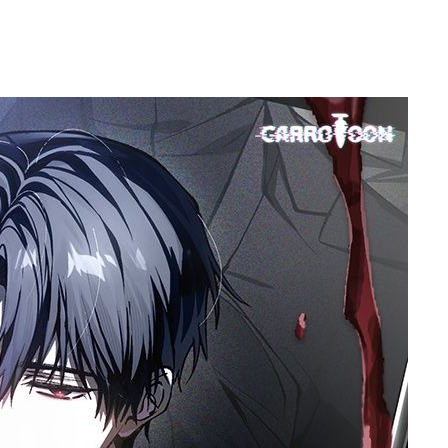
구축
마감 다우
" 취임 3
무부 대변인
꺾인다"
 위협"
 수용할까
해 불가피"
등 압수수
월 중 예
장