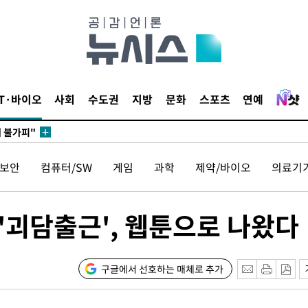
무부 대변인
꺾인다"
 위협"
IT·바이오
사회
수도권
지방
문화
스포츠
연예
 수용할까
해 불가피"
등 압수수
보안
컴퓨터/SW
게임
과학
제약/바이오
의료기
월 중 예
'괴담출근', 웹툰으로 나왔다
장
구글에서 선호하는 매체로 추가