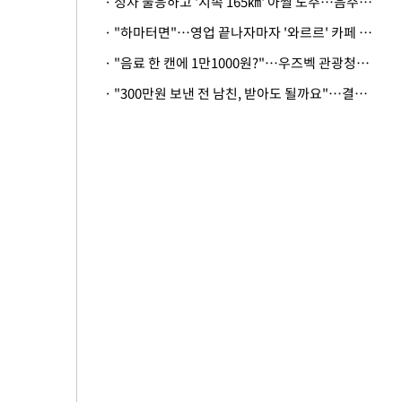
· 정차 불응하고 '시속 165㎞' 아찔 도주…음주운전자 체포
· "하마터면"…영업 끝나자마자 '와르르' 카페 테라스 덮친 대리석 외벽
· "음료 한 캔에 1만1000원?"…우즈벡 관광청까지 나섰다, 유튜버 폭로 후폭풍
· "300만원 보낸 전 남친, 받아도 될까요"…결혼 앞둔 예비신부의 뜻밖 고충