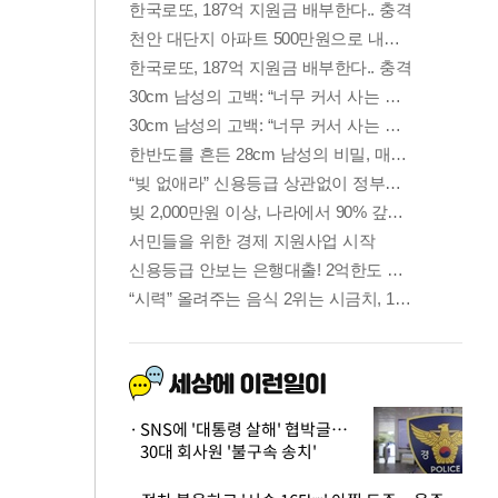
SNS에 '대통령 살해' 협박글…
30대 회사원 '불구속 송치'