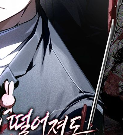
구축
마감 다우
" 취임 3
무부 대변인