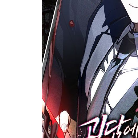
-10741초 전 >
서울 낮 39도 '폭염중대경보'…40도 관측 가능성도
-8103초 전 >
미 워싱턴주 스포캔 시의 통제불능 3개 산불, 방화선 일부 
-276초 전 >
[속보] 호르무즈 해협 이란-오만 협상 기대속 뉴욕증시 혼조 
0.49%↑
22분 전 >
[속보] 이란 대통령 "지금 최고지도자와 소통하기가 매우 어려워
년 인터뷰
4시간 전 >
[속보] "이란-오만, 호르무즈 해협 통행 항로 합의" 이란 외