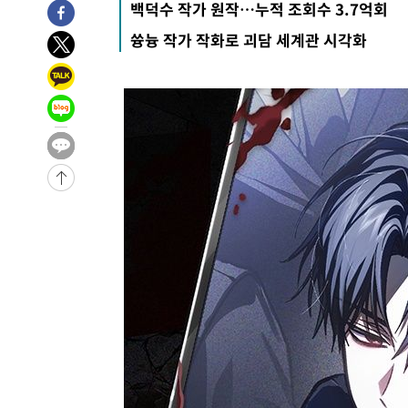
백덕수 작가 원작…누적 조회수 3.7억회
-8103초 전 >
미 워싱턴주 스포캔 시의 통제불능 3개 산불, 방화선 일부 
쓩늉 작가 작화로 괴담 세계관 시각화
-276초 전 >
[속보] 호르무즈 해협 이란-오만 협상 기대속 뉴욕증시 혼조 
0.49%↑
22분 전 >
[속보] 이란 대통령 "지금 최고지도자와 소통하기가 매우 어려워
년 인터뷰
4시간 전 >
[속보] "이란-오만, 호르무즈 해협 통행 항로 합의" 이란 외
-24948초 전 >
내일까지 39도 '펄펄'…기상청 "태풍 지나며 폭염 잠시 
-24585초 전 >
트럼프, 한국계 진보 주지사 후보 맹공…"공산주의가 최대
-24563초 전 >
"美간섭에 합의 지연"…트럼프, '이란 호르무즈 통제권'
-21083초 전 >
[속보]산업장관 "李정부, 원전 반대 안해…안정 전력 위
-19780초 전 >
[속보]경찰, '홍명보 선임 논란' 대한축구협회·축구회관 
색
-19167초 전 >
[속보]산업장관 "美무역법 제301조 과잉생산 결과 발표 8
상
-18960초 전 >
[속보]코스피 매도사이드카 발동…4%대 급락
-18232초 전 >
[속보]전남광주 초대 시민추천 부시장에 백승주·윤난실
-15793초 전 >
서울 열대야 15일째 지속…비공식 '초열대야' 30도 넘어
-14360초 전 >
[속보]코스닥, 2.15포인트(0.27%) 내린 797.44 출발
-14343초 전 >
[속보]코스피, 119.51포인트(1.81%) 내린 6478.75 개
-10790초 전 >
6월 경상수지 497.3억 달러…두 달 연속 사상 최대