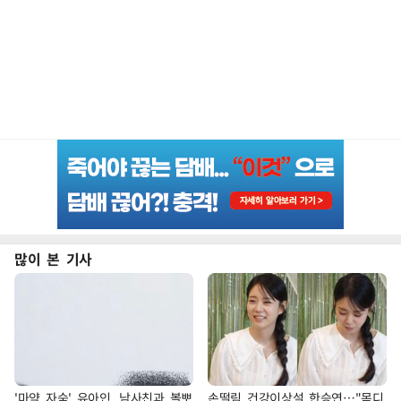
많이 본 기사
'마약 자숙' 유아인, 남사친과 볼뽀
손떨림 건강이상설 한승연…"목디