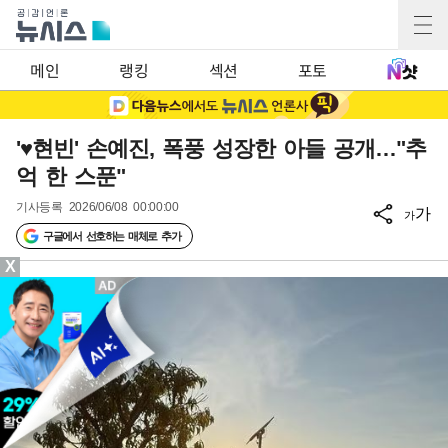
메인
랭킹
섹션
포토
'♥현빈' 손예진, 폭풍 성장한 아들 공개…"추
억 한 스푼"
기사등록
2026/06/08 00:00:00
가
가
구글에서 선호하는 매체로 추가
X