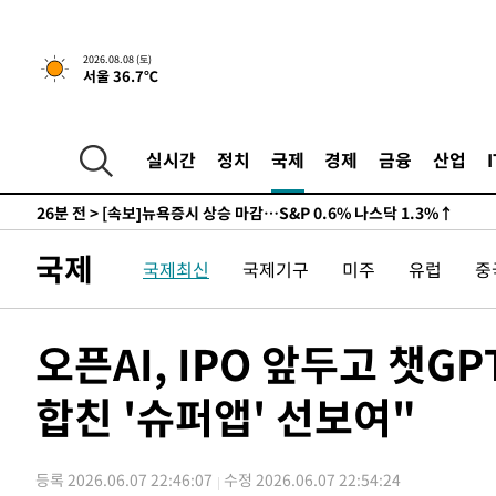
-25510초 전 >
남자 농구, 나고야 아시안게임서 '홈팀' 일본과 한일전
-24886초 전 >
여수 오동도 해상서 모터보트 전복…1명 사망·1명 실종
2026.08.08 (토)
서울 36.7℃
-21113초 전 >
극한폭염 한풀 꺾이지만…'낮 최고 35도' 무더위, 열대야
주 날씨]
-18131초 전 >
축구협회 "압수수색·성접대 논란 사과…쇄신의 기회로 
-16648초 전 >
[속보]'압수수색·성접대 논란' 축구협회 "실망과 걱정 
실시간
정치
국제
경제
금융
산업
송"
-5269초 전 >
'최고 37도' 폭염 지속…강원동해안 최대 150㎜ 비
26분 전 >
[속보]뉴욕증시 상승 마감…S&P 0.6% 나스닥 1.3%↑
-30286초 전 >
백운산서 80년근 천종산삼 9뿌리 발견…감정가 1.3억원
국제
국제최신
국제기구
미주
유럽
중
-27996초 전 >
선재도서 해루질 나섰다 실종 60대, 닷새 만에 숨진 채 발
-25530초 전 >
남자 농구, 나고야 아시안게임서 '홈팀' 일본과 한일전
-24906초 전 >
여수 오동도 해상서 모터보트 전복…1명 사망·1명 실종
오픈AI, IPO 앞두고 챗
-21133초 전 >
극한폭염 한풀 꺾이지만…'낮 최고 35도' 무더위, 열대야
주 날씨]
-18151초 전 >
축구협회 "압수수색·성접대 논란 사과…쇄신의 기회로 
합친 '슈퍼앱' 선보여"
-16668초 전 >
[속보]'압수수색·성접대 논란' 축구협회 "실망과 걱정 
송"
-5289초 전 >
'최고 37도' 폭염 지속…강원동해안 최대 150㎜ 비
등록 2026.06.07 22:46:07
수정 2026.06.07 22:54:24
26분 전 >
[속보]뉴욕증시 상승 마감…S&P 0.6% 나스닥 1.3%↑