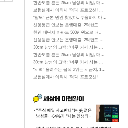
"주식 매일 사고판다"는 美 젊은
남성들…64%가 "나는 인생의
패배자“