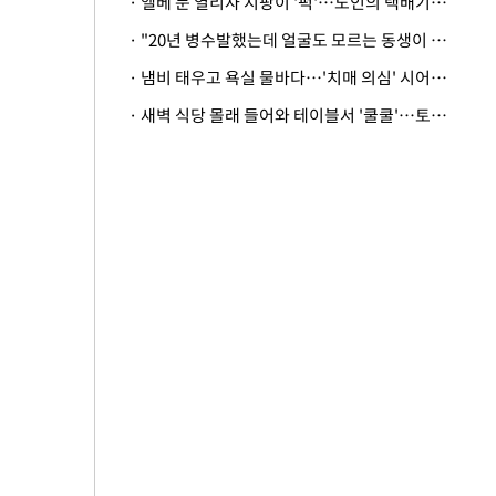
· 엘베 문 열리자 지팡이 '퍽'…노인의 택배기사 폭행 이유
· "20년 병수발했는데 얼굴도 모르는 동생이 유산 절반을"…배다른 형제 상속권 있을까
· 냄비 태우고 욕실 물바다…'치매 의심' 시어머니 검사 권유했다가 '날벼락'
· 새벽 식당 몰래 들어와 테이블서 '쿨쿨'…토사물 남기고 사라진 남성