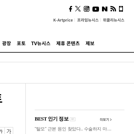
사이 해답 찾았죠"…알을
깨고 나온 '초자아'
K-Artprice
프라임뉴시스
위클리뉴시스
광장
포토
TV뉴시스
제휴 콘텐츠
제보
트