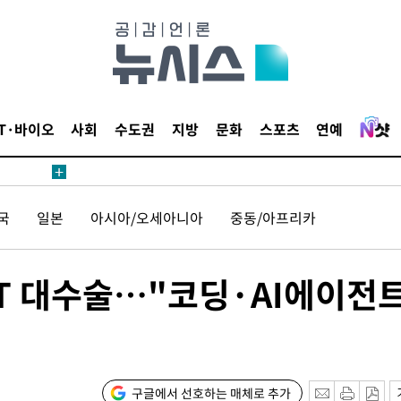
 계속[다음
삼겠다"
안겨드려 죄
IT·바이오
사회
수도권
지방
문화
스포츠
연예
국
일본
아시아/오세아니아
중동/아프리카
견
GPT 대수술…"코딩·AI에이전
 계속[다음
삼겠다"
안겨드려 죄
구글에서 선호하는 매체로 추가