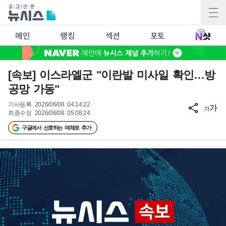
메인
랭킹
섹션
포토
[속보] 이스라엘군 "이란발 미사일 확인…방
공망 가동"
기사등록
2026/06/08 04:14:22
가
가
최종수정
2026/06/08 05:08:24
구글에서 선호하는 매체로 추가