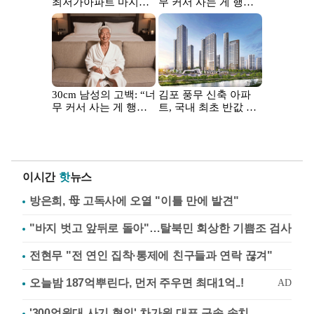
이시간
핫
뉴스
방은희, 母 고독사에 오열 "이틀 만에 발견"
"바지 벗고 앞뒤로 돌아"…탈북민 회상한 기쁨조 검사
전현무 "전 연인 집착·통제에 친구들과 연락 끊겨"
'300억원대 사기 혐의' 차가원 대표 구속 송치