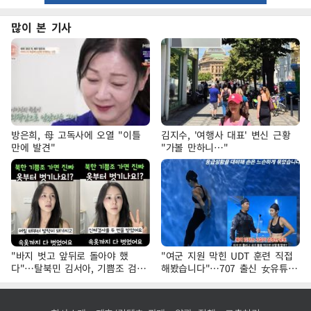
많이 본 기사
방은희, 母 고독사에 오열 "이틀
김지수, '여행사 대표' 변신 근황
만에 발견"
"가볼 만하니…"
"바지 벗고 앞뒤로 돌아야 했
"여군 지원 막힌 UDT 훈련 직접
다"…탈북민 김서아, 기쁨조 검사
해봤습니다"…707 출신 女유튜버
수치심 회상
'완벽 소화'