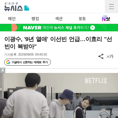
메인
랭킹
섹션
포토
이광수, '9년 열애' 이선빈 언급…이효리 "선
빈이 복받아"
기사등록
2026/06/08 09:46:30
가
가
구글에서 선호하는 매체로 추가
X