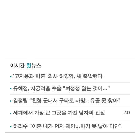
이시간
핫
뉴스
'고지용과 이혼' 의사 허양임, 새 출발했다
유혜정, 자궁적출 수술 "여성성 잃는 것이…"
김정렬 "친형 군대서 구타로 사망…유골 못 찾아"
하리수 "이혼 내가 먼저 제안…아기 못 낳아 미안"