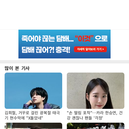
많이 본 기사
김희철, 거꾸로 걸린 광복절 태극
"손 떨림 포착"…카라 한승연, 건
기 현수막에 "X돌았네"
강 괜찮나 팬들 '걱정'