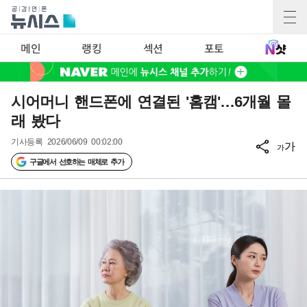
메인
랭킹
섹션
포토
시어머니 핸드폰에 연결된 '홈캠'…6개월 몰
래 봤다
기사등록
2026/06/09 00:02:00
가
가
구글에서 선호하는 매체로 추가