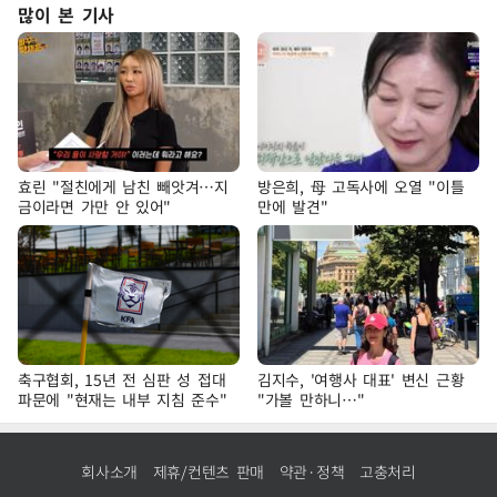
많이 본 기사
효린 "절친에게 남친 빼앗겨…지
방은희, 母 고독사에 오열 "이틀
금이라면 가만 안 있어"
만에 발견"
축구협회, 15년 전 심판 성 접대
김지수, '여행사 대표' 변신 근황
파문에 "현재는 내부 지침 준수"
"가볼 만하니…"
회사소개
제휴/컨텐츠 판매
약관·정책
고충처리