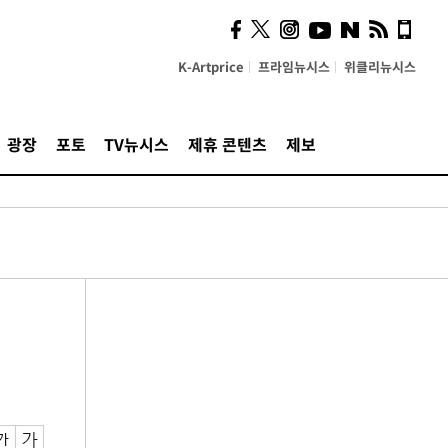
K-Artprice
프라임뉴시스
위클리뉴시스
광장
포토
TV뉴시스
제휴 콘텐츠
제보