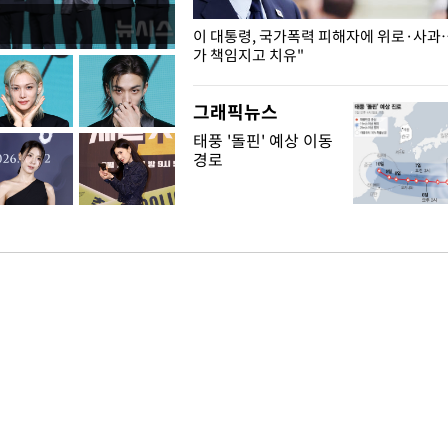
개구리밥
이 대통령, 국가폭력 피해자에 위로·사과
가 책임지고 치유"
그래픽뉴스
태풍 '돌핀' 예상 이동
경로