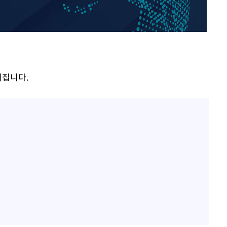
"서장훈, 28억에 산 서초 
1
450억에 매물로"
 CDC
전현무 "전 연인 집착에 
2
 압수수색
위 등 9곳
"여군 지원 막힌 UDT 훈
3
다"…707 출신 女유튜버 
어집니다.
출발
박찬민 딸 박민하, 배우
4
니…여유로운 근황 공개
개장
"신약 찾자"…정부 과제로
3명은 중태
5
바이오
에서 두차
"한강수영장, 문신 노출 이
6
"출입 막는 건 명백한 차별
구윤철 "실거주 30억 이
7
세 모두 완화"