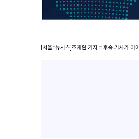
-13855초 전 >
[속보]'300억원대 사기 혐의' 차가원 대표 구속 송치
-13049초 전 >
"미 전국적 살모네라 식중독 원인은 멕시코산 할라피뇨"--
-11562초 전 >
[속보]경찰·노동부, HL만도 평택사업장 끼임 사망 관련
-11443초 전 >
[속보]합수본, '투표율 허위 입력' 중앙·서울·경기도 선관
압수수색
-11198초 전 >
[속보]원·달러 환율, 오전 9시 1423.8원
[서울=뉴시스]조재완 기자 = 후속 기사가 이
-10994초 전 >
[속보]삼성전자·SK하이닉스 동반 강보합…1%대 상승 
-10980초 전 >
[속보]코스닥, 5.95포인트(0.74%) 상승한 807.62개장
-10948초 전 >
[속보]코스피, 6300선 재탈환…1.09% 오른 6365.07 
-8113초 전 >
시리아 다마스쿠스 교외에서 미니버스 폭발.. 14명 부상, 
-7411초 전 >
입추에도 극한더위…서울 낮 39도 '폭염중대경보'
-2375초 전 >
이란, 호르무즈서 "적국 목표물들"과 대치로 남부 케슘섬
례 큰 폭발음