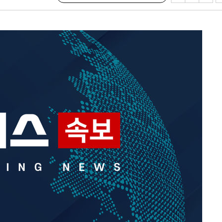
출발
개장
3명은 중태
에서 두차
부장 기소
"
협회
 교수…이
 절차 개시
액
 사망