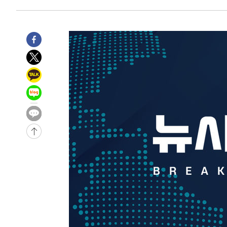
압수수색
-11198초 전 >
[속보]원·달러 환율, 오전 9시 1423.8원
-10994초 전 >
[속보]삼성전자·SK하이닉스 동반 강보합…1%대 상승 
-10980초 전 >
[속보]코스닥, 5.95포인트(0.74%) 상승한 807.62개장
-10948초 전 >
[속보]코스피, 6300선 재탈환…1.09% 오른 6365.07 
-8113초 전 >
시리아 다마스쿠스 교외에서 미니버스 폭발.. 14명 부상, 
-7411초 전 >
입추에도 극한더위…서울 낮 39도 '폭염중대경보'
-2375초 전 >
이란, 호르무즈서 "적국 목표물들"과 대치로 남부 케슘섬
례 큰 폭발음
-31430초 전 >
[속보]종합특검, '계엄 수용공간 확보' 신용해 前교정본
-30303초 전 >
외신들도 주목한 韓축구 파문…"국민적 공분에 수사 재개
-30274초 전 >
11시간 압수수색에 성접대 파문까지…'쑥대밭' 된 축구
-29296초 전 >
[속보]규제합리화위원회 부위원장에 김태유 서울대 공대
병태 후임
-25654초 전 >
[속보]국힘 윤리위, '돌려차기 발언' 진종오·서범수 징계
-20979초 전 >
[속보] 7월 중국 수출 23.9%↑ 수입 27.5%↑…무역총
25.3%↑
-18139초 전 >
[속보]'채상병 순직 책임' 임성근, 항소심도 징역 3년
-18005초 전 >
[속보]종합특검, '관저이전 봐주기 감사' 유병호 구속기소
-14605초 전 >
민주 콩고 에볼라환자 4천명 돌파, 4053명 발생 1850명