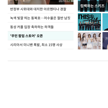
컴백하는 스키즈
지석천 뒤덮은 
반정부 시위대와 대치한 아르헨티나 경찰
녹색 빛깔 띄는 동복호…저수율은 절반 남짓
동성 커플 입장 축하하는 하객들
'무민 팝업 스토어' 오픈
시리아서 미니밴 폭발, 최소 15명 사상