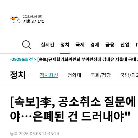
2026.08.07 (금)
서울 37.1℃
-2375초 전 >
이란, 호르무즈서 "적국 목표물들"과 대치로 남부 케슘섬
례 큰 폭발음
-31430초 전 >
[속보]종합특검, '계엄 수용공간 확보' 신용해 前교정본
-30303초 전 >
외신들도 주목한 韓축구 파문…"국민적 공분에 수사 재개
실시간
정치
국제
경제
금융
산업
-30274초 전 >
11시간 압수수색에 성접대 파문까지…'쑥대밭' 된 축구
-29296초 전 >
[속보]규제합리화위원회 부위원장에 김태유 서울대 공대
병태 후임
-25654초 전 >
[속보]국힘 윤리위, '돌려차기 발언' 진종오·서범수 징계
정치
정치최신
청와대
국회/정당
국방/외
-20979초 전 >
[속보] 7월 중국 수출 23.9%↑ 수입 27.5%↑…무역총
25.3%↑
-18139초 전 >
[속보]'채상병 순직 책임' 임성근, 항소심도 징역 3년
-18005초 전 >
[속보]종합특검, '관저이전 봐주기 감사' 유병호 구속기소
[속보]李, 공소취소 질문에
-14605초 전 >
민주 콩고 에볼라환자 4천명 돌파, 4053명 발생 1850명
야…은폐된 건 드러내야"
-13855초 전 >
[속보]'300억원대 사기 혐의' 차가원 대표 구속 송치
-13049초 전 >
"미 전국적 살모네라 식중독 원인은 멕시코산 할라피뇨"--
-11562초 전 >
[속보]경찰·노동부, HL만도 평택사업장 끼임 사망 관련
등록 2026.06.08 11:45:24
-11443초 전 >
[속보]합수본, '투표율 허위 입력' 중앙·서울·경기도 선관