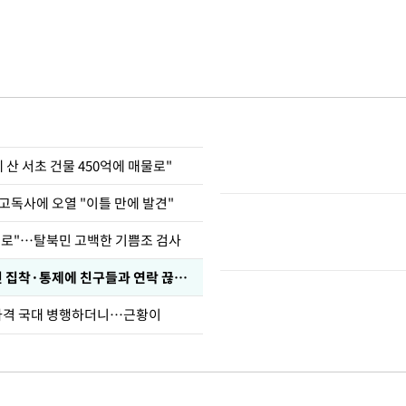
에 산 서초 건물 450억에 매물로"
고독사에 오열 "이틀 만에 발견"
뒤로"…탈북민 고백한 기쁨조 검사
전현무 "전 연인 집착·통제에 친구들과 연락 끊겨"
사격 국대 병행하더니…근황이