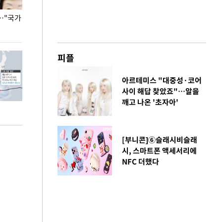
…"국가
홈플러스, 67개 점포 가오픈… 13일 정식 개장
오세훈 서울시장,
환경 점검
피플
아르테미스 "대중성·코어
사이 해답 찾았죠"…알을
깨고 나온 '초자아'
[부니콘]⑥슬래시비슬래
시, 스마트폰 액세서리에
NFC 더했다