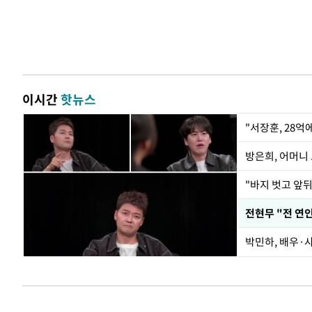
이시간
핫뉴스
"서장훈, 28억
방은희, 어머니 
"바지 벗고 앞
박민하, 배우·