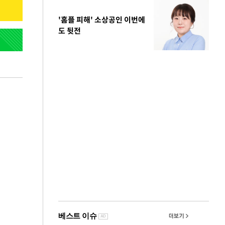
'홈플 피해' 소상공인 이번에
도 뒷전