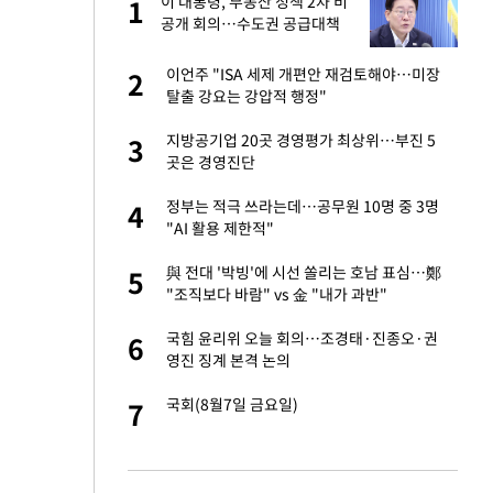
건물
이 대통령, 부동산 정책 2차 비
1
1
공개 회의…수도권 공급대책
집중 점검
친구들과 연락 끊어"
이언주 "ISA 세제 개편안 재검토해야…미장
2
2
탈출 강요는 강압적 행정"
련 직접 해봤습니
지방공기업 20곳 경영평가 최상위…부진 5
3
3
'완벽 소화'
곳은 경영진단
·국가대표 병행하더
정부는 적극 쓰라는데…공무원 10명 중 3명
4
4
"AI 활용 제한적"
 속도내는 K-제약
與 전대 '박빙'에 시선 쏠리는 호남 표심…鄭
5
5
"조직보다 바람" vs 金 "내가 과반"
용객 제한을" vs
국힘 윤리위 오늘 회의…조경태·진종오·권
6
6
"
영진 징계 본격 논의
하 주택은 보유·양도
국회(8월7일 금요일)
7
7