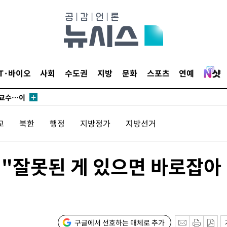
에서 두차
부장 기소
"
IT·바이오
사회
수도권
지방
문화
스포츠
연예
협회
 교수…이
 절차 개시
교
북한
행정
지방정가
지방선거
액
 "잘못된 게 있으면 바로잡아
 사망
 CDC
 압수수색
구글에서 선호하는 매체로 추가
위 등 9곳