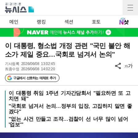
메인
랭킹
섹션
포토
이 대통령, 형소법 개정 관련 "국민 불안 해
소가 제일 중요…국회로 넘겨서 논의"
기사등록
2026/06/08 13:02:45
가
가
최종수정
2026/06/08 14:02:20
구글에서 선호하는 매체로 추가
이 대통령 취임 1주년 기자간담회서 "필요하면 또 고
치면 돼"
"국회로 넘겨서 논의…정부의 입장, 고집하지 말면 좋
겠다"
"없는 사건 만들고 조작…검찰이 선 너무 많이 넘어
'업보'"