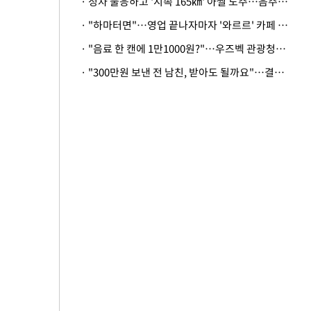
· 정차 불응하고 '시속 165㎞' 아찔 도주…음주운전자 체포
· "하마터면"…영업 끝나자마자 '와르르' 카페 테라스 덮친 대리석 외벽
· "음료 한 캔에 1만1000원?"…우즈벡 관광청까지 나섰다, 유튜버 폭로 후폭풍
· "300만원 보낸 전 남친, 받아도 될까요"…결혼 앞둔 예비신부의 뜻밖 고충