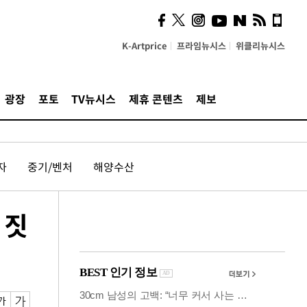
계…'고급 가요'의 주체적
영토
K-Artprice
프라임뉴시스
위클리뉴시스
광장
포토
TV뉴시스
제휴 콘텐츠
제보
자
중기/벤처
해양수산
 짓