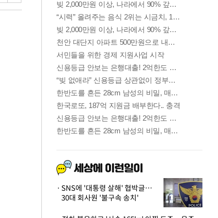
SNS에 '대통령 살해' 협박글…
30대 회사원 '불구속 송치'