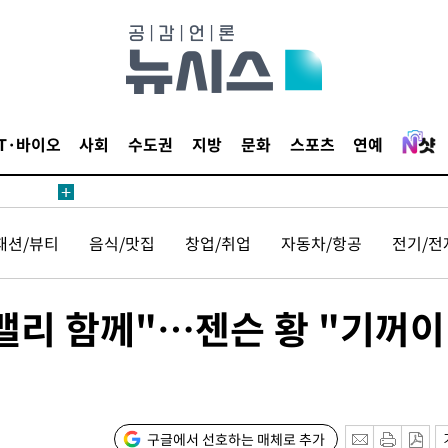
해 불가피"
등 압수수
월 중 예
IT·바이오
사회
수도권
지방
문화
스포츠
연예
장
패션/뷰티
음식/맛집
창업/취업
자동차/항공
전기/전
 구축
 밸리 함께"…젠슨 황 "기꺼이
 마감 다
어려워" 취
무부 대변인
꺾인다"
구글에서 선호하는 매체로 추가
 위협"