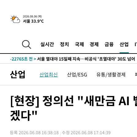
-28055초 전 >
[속보]산업장관 "李정부, 원전 반대 안해…안정 전력 위
-26752초 전 >
[속보]경찰, '홍명보 선임 논란' 대한축구협회·축구회관 
2026.08.06 (목)
서울 33.9℃
색
-26139초 전 >
[속보]산업장관 "美무역법 제301조 과잉생산 결과 발표 8
상
-25932초 전 >
[속보]코스피 매도사이드카 발동…4%대 급락
-25204초 전 >
[속보]전남광주 초대 시민추천 부시장에 백승주·윤난실
실시간
정치
국제
경제
금융
산업
-22765초 전 >
서울 열대야 15일째 지속…비공식 '초열대야' 30도 넘어
-21332초 전 >
[속보]코스닥, 2.15포인트(0.27%) 내린 797.44 출발
-21315초 전 >
[속보]코스피, 119.51포인트(1.81%) 내린 6478.75 개
산업
산업최신
산업/ESG
유통/생활경제
-17762초 전 >
6월 경상수지 497.3억 달러…두 달 연속 사상 최대
-17713초 전 >
서울 낮 39도 '폭염중대경보'…40도 관측 가능성도
-15075초 전 >
미 워싱턴주 스포캔 시의 통제불능 3개 산불, 방화선 일부
[현장] 정의선 "새만금 AI
-7248초 전 >
[속보] 호르무즈 해협 이란-오만 협상 기대속 뉴욕증시 혼조
우 0.49%↑
겠다"
-5603초 전 >
[속보] 이란 대통령 "지금 최고지도자와 소통하기가 매우 
임 3년 인터뷰
2시간 전 >
[속보] "이란-오만, 호르무즈 해협 통행 항로 합의" 이란 외
-31940초 전 >
내일까지 39도 '펄펄'…기상청 "태풍 지나며 폭염 잠시 
등록 2026.06.08 16:38:18
수정 2026.06.08 17:14:39
-31577초 전 >
트럼프, 한국계 진보 주지사 후보 맹공…"공산주의가 최대