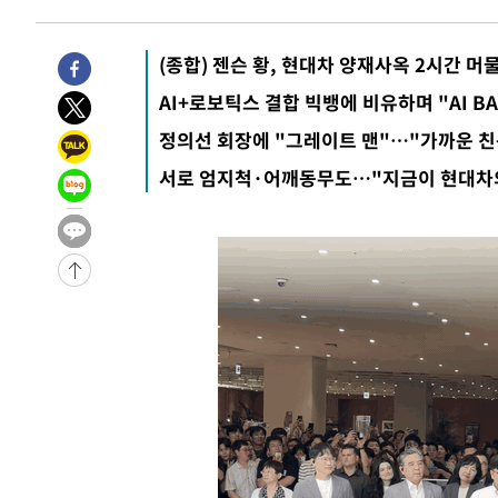
-31555초 전 >
"美간섭에 합의 지연"…트럼프, '이란 호르무즈 통제권'
-28075초 전 >
[속보]산업장관 "李정부, 원전 반대 안해…안정 전력 위
(종합) 젠슨 황, 현대차 양재사옥 2시간 머
-26772초 전 >
[속보]경찰, '홍명보 선임 논란' 대한축구협회·축구회관 
AI+로보틱스 결합 빅뱅에 비유하며 "AI B
색
-26159초 전 >
[속보]산업장관 "美무역법 제301조 과잉생산 결과 발표 8
정의선 회장에 "그레이트 맨"…"가까운 친
상
-25952초 전 >
[속보]코스피 매도사이드카 발동…4%대 급락
서로 엄지척·어깨동무도…"지금이 현대차
-25224초 전 >
[속보]전남광주 초대 시민추천 부시장에 백승주·윤난실
-22785초 전 >
서울 열대야 15일째 지속…비공식 '초열대야' 30도 넘어
-21352초 전 >
[속보]코스닥, 2.15포인트(0.27%) 내린 797.44 출발
-21335초 전 >
[속보]코스피, 119.51포인트(1.81%) 내린 6478.75 개
-17782초 전 >
6월 경상수지 497.3억 달러…두 달 연속 사상 최대
-17733초 전 >
서울 낮 39도 '폭염중대경보'…40도 관측 가능성도
-15095초 전 >
미 워싱턴주 스포캔 시의 통제불능 3개 산불, 방화선 일부
-7268초 전 >
[속보] 호르무즈 해협 이란-오만 협상 기대속 뉴욕증시 혼조
우 0.49%↑
-5623초 전 >
[속보] 이란 대통령 "지금 최고지도자와 소통하기가 매우 
임 3년 인터뷰
2시간 전 >
[속보] "이란-오만, 호르무즈 해협 통행 항로 합의" 이란 외