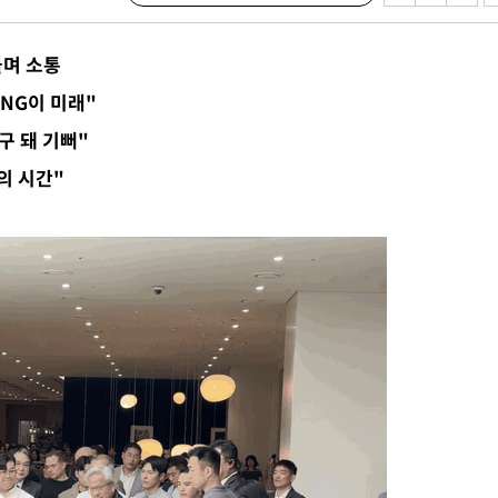
 수용할까
해 불가피"
물며 소통
등 압수수
ANG이 미래"
월 중 예
구 돼 기뻐"
의 시간"
장
 구축
 마감 다
어려워" 취
무부 대변인