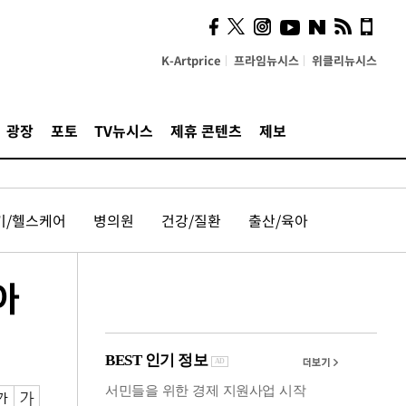
사이 해답 찾았죠"…알을
깨고 나온 '초자아'
K-Artprice
프라임뉴시스
위클리뉴시스
광장
포토
TV뉴시스
제휴 콘텐츠
제보
기/헬스케어
병의원
건강/질환
출산/육아
아