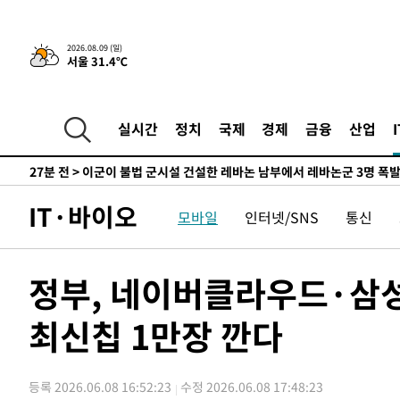
-23154초 전 >
손흥민, 68분 뛰고 2경기 침묵…LAFC, 톨루카에 1-0 승
-22426초 전 >
'2경기 연속 침묵' 손흥민, 톨루카전 68분만 뛰고 슈팅 0
2026.08.09 (일)
서울 31.4℃
-21178초 전 >
이강인, 오늘 서울서 AT마드리드 입단식…'전례 없는 특
-8060초 전 >
'여긴 20도, 저긴 50도'…열화상 카메라로 본 폭염 저감시
차'
-7531초 전 >
콜롬비아 신임 우파 대통령 취임 하루만에 차량폭탄 폭발 
실시간
정치
국제
경제
금융
산업
-1125초 전 >
튀르키예 외무장관, "메카 3국 방위협정은 이란이 목표 아냐
27분 전 >
이군이 불법 군시설 건설한 레바논 남부에서 레바논군 3명 폭
1시간 전 >
[속보]美중부 사령관, 이스라엘 긴급방문 다중화된 전선 상황
IT·바이오
모바일
인터넷/SNS
통신
1시간 전 >
美 국방부, 켄달 전 공군장관 보안허가 취소…“에어포스원 기
론 누출”
1시간 전 >
‘축구의 신’ 아르헨티나 축구 선수 메시의 부친 지병 별세
1시간 전 >
“美 이란전 무기 소진…북한과 분쟁시 주한 미군 취약해질 수
정부, 네이버클라우드·삼
-27882초 전 >
[속보]장은수, KLPGA 제주삼다수 역전 우승…데뷔 10년
정상
최신칩 1만장 깐다
-23247초 전 >
"얼마나 더웠으면"…안동 물길공원서 헤엄친 구렁이 '소
-23174초 전 >
손흥민, 68분 뛰고 2경기 침묵…LAFC, 톨루카에 1-0 승
-22446초 전 >
'2경기 연속 침묵' 손흥민, 톨루카전 68분만 뛰고 슈팅 0
등록 2026.06.08 16:52:23
수정 2026.06.08 17:48:23
-21198초 전 >
이강인, 오늘 서울서 AT마드리드 입단식…'전례 없는 특