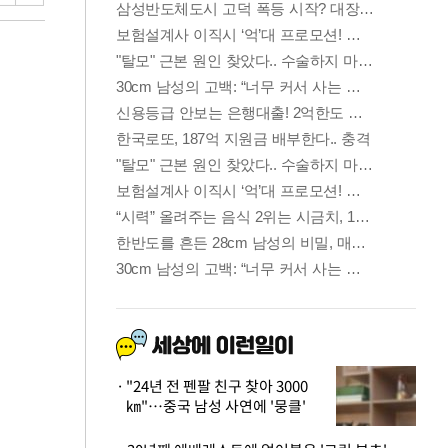
"24년 전 펜팔 친구 찾아 3000
㎞"…중국 남성 사연에 '뭉클'