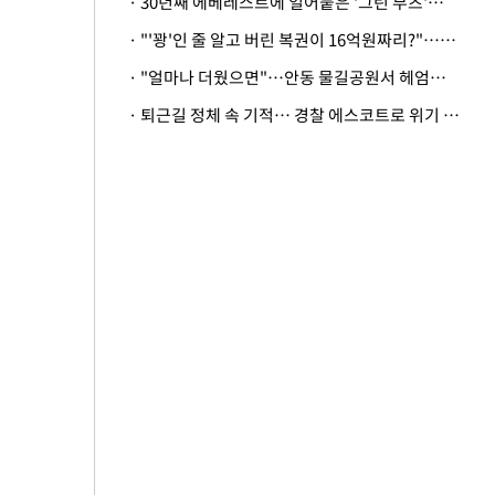
· 30년째 에베레스트에 얼어붙은 '그린 부츠'…드디어 가족 품으로
· "'꽝'인 줄 알고 버린 복권이 16억원짜리?"…극적으로 되찾은 사연
· "얼마나 더웠으면"…안동 물길공원서 헤엄친 구렁이 '소동'
· 퇴근길 정체 속 기적… 경찰 에스코트로 위기 넘긴 생후 2일 신생아