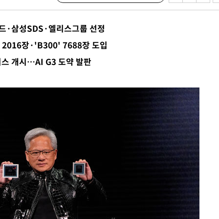
설 '온도
사건
우드·삼성SDS·엘리스그룹 선정
 " 밝혀
016장·'B300' 7688장 도입
발로 부상
스 개시…AI G3 도약 발판
 논의
밀정보, 언
 있어”