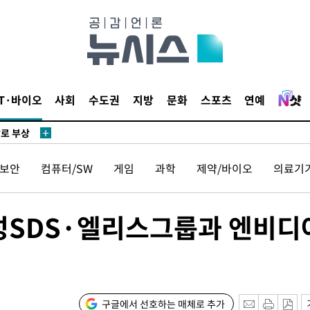
리(종합)
개
급대우'
설 '온도
사건
IT·바이오
사회
수도권
지방
문화
스포츠
연예
 " 밝혀
발로 부상
 논의
보안
컴퓨터/SW
게임
과학
제약/바이오
의료기
밀정보, 언
 있어”
성SDS·엘리스그룹과 엔비디
 차에 첫
동'
리(종합)
개
구글에서 선호하는 매체로 추가
급대우'