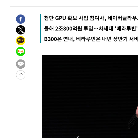
-8080초 전 >
'여긴 20도, 저긴 50도'…열화상 카메라로 본 폭염 저감시
차'
-7551초 전 >
콜롬비아 신임 우파 대통령 취임 하루만에 차량폭탄 폭발 
첨단 GPU 확보 사업 참여사, 네이버클라
-1145초 전 >
튀르키예 외무장관, "메카 3국 방위협정은 이란이 목표 아냐
올해 2조800억원 투입…차세대 '베라루빈' 2
27분 전 >
이군이 불법 군시설 건설한 레바논 남부에서 레바논군 3명 폭
B300은 연내, 베라루빈은 내년 상반기 서비
1시간 전 >
[속보]美중부 사령관, 이스라엘 긴급방문 다중화된 전선 상황
1시간 전 >
美 국방부, 켄달 전 공군장관 보안허가 취소…“에어포스원 기
론 누출”
1시간 전 >
‘축구의 신’ 아르헨티나 축구 선수 메시의 부친 지병 별세
1시간 전 >
“美 이란전 무기 소진…북한과 분쟁시 주한 미군 취약해질 수