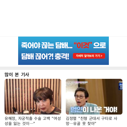
많이 본 기사
유혜정, 자궁적출 수술 고백 "여성
김정렬 "친형 군대서 구타로 사
성을 잃는 것이…"
망…유골 못 찾아"