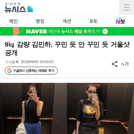
메인
랭킹
섹션
포토
9㎏ 감량 김민하, 꾸민 듯 안 꾸민 듯 거울샷
공개
기사등록
2026/06/09 00:00:00
가
가
구글에서 선호하는 매체로 추가