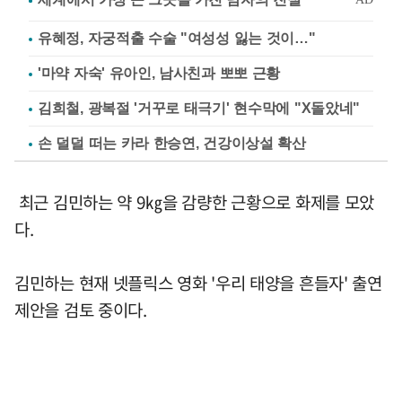
유혜정, 자궁적출 수술 "여성성 잃는 것이…"
'마약 자숙' 유아인, 남사친과 뽀뽀 근황
김희철, 광복절 '거꾸로 태극기' 현수막에 "X돌았네"
손 덜덜 떠는 카라 한승연, 건강이상설 확산
최근 김민하는 약 9㎏을 감량한 근황으로 화제를 모았
다.
김민하는 현재 넷플릭스 영화 '우리 태양을 흔들자' 출연
제안을 검토 중이다.