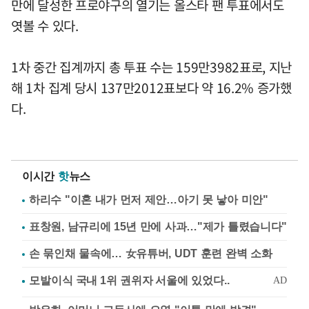
만에 달성한 프로야구의 열기는 올스타 팬 투표에서도
엿볼 수 있다.
1차 중간 집계까지 총 투표 수는 159만3982표로, 지난
해 1차 집계 당시 137만2012표보다 약 16.2% 증가했
다.
이시간
핫
뉴스
하리수 "이혼 내가 먼저 제안…아기 못 낳아 미안"
표창원, 남규리에 15년 만에 사과…"제가 틀렸습니다"
손 묶인채 물속에… 女유튜버, UDT 훈련 완벽 소화