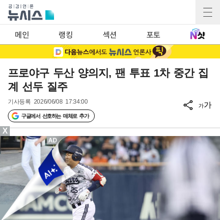
메인
랭킹
섹션
포토
프로야구 두산 양의지, 팬 투표 1차 중간 집
계 선두 질주
기사등록
2026/06/08 17:34:00
가
가
구글에서 선호하는 매체로 추가
X