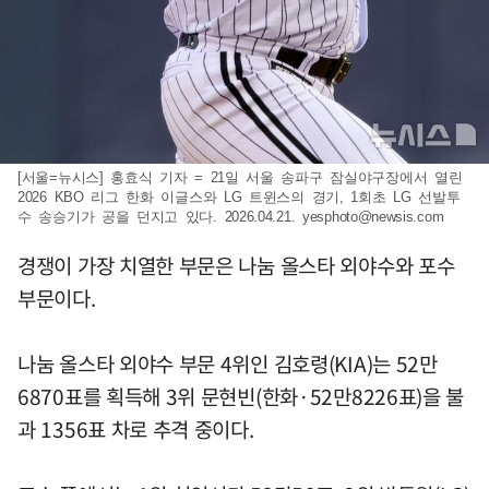
[서울=뉴시스] 홍효식 기자 = 21일 서울 송파구 잠실야구장에서 열린
2026 KBO 리그 한화 이글스와 LG 트윈스의 경기, 1회초 LG 선발투
수 송승기가 공을 던지고 있다. 2026.04.21.
yesphoto@newsis.com
경쟁이 가장 치열한 부문은 나눔 올스타 외야수와 포수
부문이다.
나눔 올스타 외야수 부문 4위인 김호령(KIA)는 52만
6870표를 획득해 3위 문현빈(한화·52만8226표)을 불
과 1356표 차로 추격 중이다.