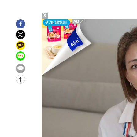
-9705초 전 >
'2경기 연속 침묵' 손흥민, 톨루카전 68분만 뛰고 슈팅 0개
-8457초 전 >
이강인, 오늘 서울서 AT마드리드 입단식…'전례 없는 특급
X
1시간 전 >
'여긴 20도, 저긴 50도'…열화상 카메라로 본 폭염 저감시설 
1시간 전 >
콜롬비아 신임 우파 대통령 취임 하루만에 차량폭탄 폭발 사건
3시간 전 >
튀르키예 외무장관, "메카 3국 방위협정은 이란이 목표 아냐 "
3시간 전 >
이군이 불법 군시설 건설한 레바논 남부에서 레바논군 3명 폭
4시간 전 >
[속보]美중부 사령관, 이스라엘 긴급방문 다중화된 전선 상황
-30929초 전 >
이강인 ATM 입단식에 '상암벌 들썩'…"세계적인 선수 
-29925초 전 >
태풍 돌핀, 중 저장성 타이저우시 해안에 상륙 (1보)
-27271초 전 >
AT마드리드 데뷔 앞둔 이강인, 맨시티전 선발 대신 '벤치 
-25901초 전 >
[속보]與 강원·TK 당원투표 합산 김민석 48.54%로 
44.40%
-25235초 전 >
與 강원·TK 당원투표 합산 김민석 46.01%로 승리…정
44.53%
-25075초 전 >
[속보]與전대 권리당원투표…강원·경북 김민석, 대구 정
-24882초 전 >
[속보]與 당대표 경선, 경북 권리당원 투표 김민석 47.3
45.71%
-24784초 전 >
[속보]與 당대표 경선, 대구 권리당원 투표 정청래 47.8
46.35%
-24581초 전 >
[속보]與 당대표 경선, 강원 권리당원 투표 김민석 승리…5