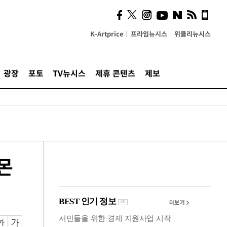
사이 해답 찾았죠"…알을
깨고 나온 '초자아'
K-Artprice
프라임뉴시스
위클리뉴시스
광장
포토
TV뉴시스
제휴 콘텐츠
제보
몬