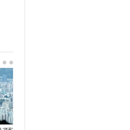
'영끌'
폭염 속 주말 풍경은?
극한 폭염에 바