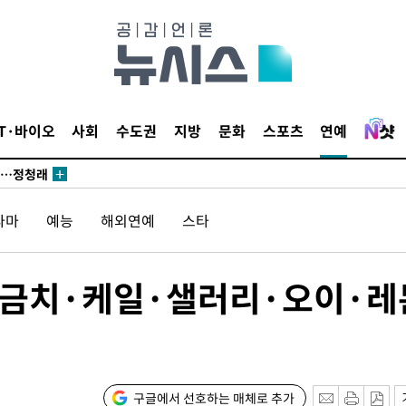
 논의
되길"
IT·바이오
사회
수도권
지방
문화
스포츠
연예
시작'
승리…정청래
청래
라마
예능
해외연예
스타
청래 승리
7%·정청래
2%·김민석
 시금치·케일·샐러리·오이·레
0.30%
 차에 첫
동'
구글에서 선호하는 매체로 추가
리(종합)