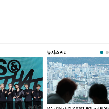
뉴시스Pic
주째 하락, L당 1천800원대
용산·강남·서초 유휴부지까지…세제 이은 