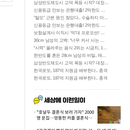
"호날두 결혼식 보러 가자" 2000
명 운집…엉뚱한 커플 결혼식에
'황당'