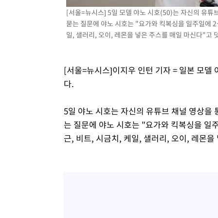
득표
-22499초 전 >
"일본축구협회, 대한축구협회 성 접대 의혹 심판 조사"
[서울=뉴시스] 5일 모델 야노 시호(50)는 자신의 
묻는 질문에 야노 시호는 "요가와 킥복싱을 일주일에 2~3
-15141초 전 >
[속보]장은수, KLPGA 제주삼다수 역전 우승…데뷔 10년
일, 샐러리, 오이, 레몬을 넣은 주스를 매일 마신다"고 
정상
-10506초 전 >
"얼마나 더웠으면"…안동 물길공원서 헤엄친 구렁이 '소
-10433초 전 >
손흥민, 68분 뛰고 2경기 침묵…LAFC, 톨루카에 1-0 승
-9705초 전 >
'2경기 연속 침묵' 손흥민, 톨루카전 68분만 뛰고 슈팅 0개
[서울=뉴시스]이지우 인턴 기자 = 일본 모델 
-8457초 전 >
이강인, 오늘 서울서 AT마드리드 입단식…'전례 없는 특급
다.
1시간 전 >
'여긴 20도, 저긴 50도'…열화상 카메라로 본 폭염 저감시설 
1시간 전 >
콜롬비아 신임 우파 대통령 취임 하루만에 차량폭탄 폭발 사건
5일 야노 시호는 자신의 유튜브 채널 영상을
3시간 전 >
튀르키예 외무장관, "메카 3국 방위협정은 이란이 목표 아냐 "
는 질문에 야노 시호는 "요가와 킥복싱을 일주일
3시간 전 >
이군이 불법 군시설 건설한 레바논 남부에서 레바논군 3명 폭
근, 비트, 시금치, 케일, 샐러리, 오이, 레몬
4시간 전 >
[속보]美중부 사령관, 이스라엘 긴급방문 다중화된 전선 상황