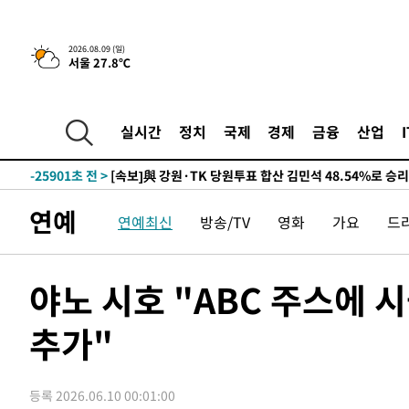
2026.08.09 (일)
서울 27.8℃
4시간 전 >
[속보]美중부 사령관, 이스라엘 긴급방문 다중화된 전선 상황
-30929초 전 >
이강인 ATM 입단식에 '상암벌 들썩'…"세계적인 선수 
-29925초 전 >
태풍 돌핀, 중 저장성 타이저우시 해안에 상륙 (1보)
실시간
정치
국제
경제
금융
산업
-27271초 전 >
AT마드리드 데뷔 앞둔 이강인, 맨시티전 선발 대신 '벤치 
-25901초 전 >
[속보]與 강원·TK 당원투표 합산 김민석 48.54%로 
44.40%
-25235초 전 >
與 강원·TK 당원투표 합산 김민석 46.01%로 승리…정
연예
연예최신
방송/TV
영화
가요
드
44.53%
-25075초 전 >
[속보]與전대 권리당원투표…강원·경북 김민석, 대구 정
-24882초 전 >
[속보]與 당대표 경선, 경북 권리당원 투표 김민석 47.3
45.71%
-24784초 전 >
[속보]與 당대표 경선, 대구 권리당원 투표 정청래 47.8
야노 시호 "ABC 주스에
46.35%
-24581초 전 >
[속보]與 당대표 경선, 강원 권리당원 투표 김민석 승리…5
득표
추가"
-22499초 전 >
"일본축구협회, 대한축구협회 성 접대 의혹 심판 조사"
-15141초 전 >
[속보]장은수, KLPGA 제주삼다수 역전 우승…데뷔 10년
정상
-10506초 전 >
"얼마나 더웠으면"…안동 물길공원서 헤엄친 구렁이 '소
등록 2026.06.10 00:01:00
-10433초 전 >
손흥민, 68분 뛰고 2경기 침묵…LAFC, 톨루카에 1-0 승