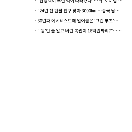
· "관광객이 뿌린 먹이 따라왔나"…日 '토끼섬' 멧돼지, 토끼까지 사냥
· "24년 전 펜팔 친구 찾아 3000㎞"…중국 남성 사연에 '뭉클'
· 30년째 에베레스트에 얼어붙은 '그린 부츠'…드디어 가족 품으로
· "'꽝'인 줄 알고 버린 복권이 16억원짜리?"…극적으로 되찾은 사연