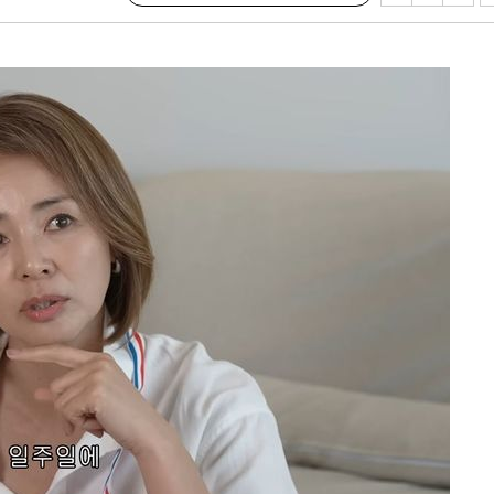
대우'
'온도차'
 밝혀
발로 부상
 논의
되길"
시작'
승리…정청래
청래
청래 승리
7%·정청래
2%·김민석
0.30%