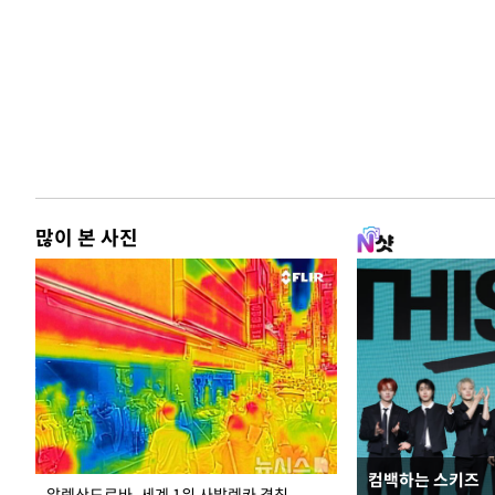
많이 본 사진
컴백하는 스키즈
주유소 기름값 12
알렉산드로바, 세계 1위 사발렌카 격침