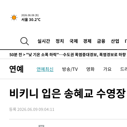
4시간 전 >
[속보]규제합리화위원회 부위원장에 김태유 서울대 공대 교
후임
-13868초 전 >
이강인, 폭염 속 AT마드리드 첫 훈련…80명 식사 대접까
2026.08.08 (토)
서울 30.2℃
-11007초 전 >
미 사업체 일자리, 7월에 2.3만개 순감하고 그 전 2개월 1
하향수정 (2보)
-10455초 전 >
[속보] 미 사업체, 일자리 7월에 2.3만 개 줄어…실업률은
↓
-6318초 전 >
[속보]이 대통령 "부동산 공급 기존 사고방식 매달리지 말
실시간
정치
국제
경제
금융
산업
실천"
-5403초 전 >
이란, "오만과 '중앙 단일 루트' 합의…북쪽 인바운드·남
드는 임시"
50분 전 >
"낮 기온 소폭 하락"…수도권 폭염중대경보, 폭염경보로 하향
51분 전 >
[속보]이 대통령, '호우피해' 안동·의성 관할 4개 면 특별재난
연예
연예최신
방송/TV
영화
가요
드
51분 전 >
[단독]중수청 지원 검사들, 정원 초과 시 낮은 계급 임용…희망지
도
1시간 전 >
낮 최고 37도 찜통더위…곳곳 소나기·강원 많은 비[내일날씨
1시간 전 >
SK하이닉스, 용인·청주 팹에 54조 투자…"AI 메모리 수요 
비키니 입은 송혜교 수영장
2시간 전 >
여자배구 이재영·이다영 자매, 아제르바이잔 투란VC 입단
2시간 전 >
외국인 심판 성 접대 7경기 들여다보니…한국 축구 '5승 2무'
등록 2026.06.09 09:04:11
3시간 전 >
[속보]코스닥, 2.86포인트(0.36%) 내린 798.81마감
3시간 전 >
[속보]코스피, 6200선 약보합…0.60% 내린 6258.77에 마
3시간 전 >
[속보]원·달러 환율, 7.7원 내린 1416.1원 마감