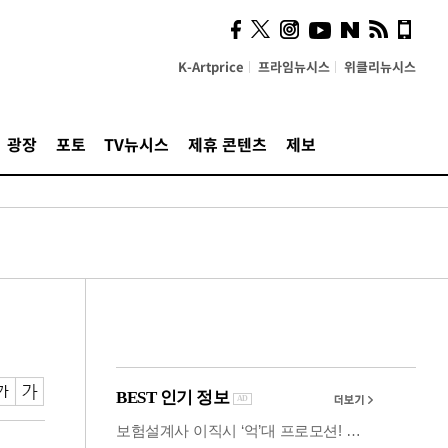
시, 스마트폰 액세서리에
NFC 더했다
K-Artprice
프라임뉴시스
위클리뉴시스
광장
포토
TV뉴시스
제휴 콘텐츠
제보