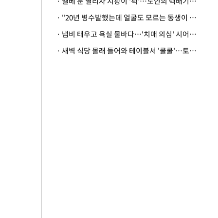
· 엘베 문 열리자 지팡이 '퍽'…노인의 택배기사 폭행 이유
· "20년 병수발했는데 얼굴도 모르는 동생이 유산 절반을"…배다른 형제 상속권 있을까
· 냄비 태우고 욕실 물바다…'치매 의심' 시어머니 검사 권유했다가 '날벼락'
· 새벽 식당 몰래 들어와 테이블서 '쿨쿨'…토사물 남기고 사라진 남성