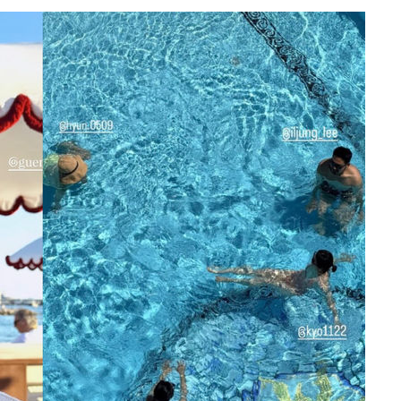
기소
수…이병태
지(종합)
0.3만개
 4.1%로
고 과감히
쪽 아웃바운
지역 선포
 못 갈 수
]
선제 대응"