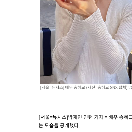
2시간 전 >
외국인 심판 성 접대 7경기 들여다보니…한국 축구 '5승 2무'
3시간 전 >
[속보]코스닥, 2.86포인트(0.36%) 내린 798.81마감
3시간 전 >
[속보]코스피, 6200선 약보합…0.60% 내린 6258.77에 마
3시간 전 >
[속보]원·달러 환율, 7.7원 내린 1416.1원 마감
3시간 전 >
[속보] 노원서 40.1도 관측…서울, 2018년 이후 첫 40도
3시간 전 >
[속보]종합특검, '계엄 수용공간 확보' 신용해 前교정본부장 
4시간 전 >
외신들도 주목한 韓축구 파문…"국민적 공분에 수사 재개"
4시간 전 >
11시간 압수수색에 성접대 파문까지…'쑥대밭' 된 축구협회
4시간 전 >
[속보]규제합리화위원회 부위원장에 김태유 서울대 공대 교
후임
[서울=뉴시스] 배우 송혜교 (사진=송혜교 SNS 캡쳐) 202
[서울=뉴시스]박재민 인턴 기자 = 배우 송
는 모습을 공개했다.