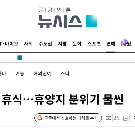
수…이병태
지(종합)
0.3만개
 4.1%로
고 과감히
IT·바이오
사회
수도권
지방
문화
스포츠
연예
쪽 아웃바운
지역 선포
라마
예능
해외연예
스타
 못 갈 수
]
선제 대응"
 휴식…휴양지 분위기 물씬
구글에서 선호하는 매체로 추가
쳐