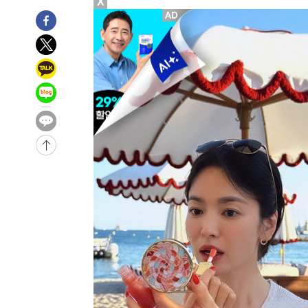
X
3시간 전 >
[속보] 노원서 40.1도 관측…서울, 2018년 이후 첫 40도
3시간 전 >
[속보]종합특검, '계엄 수용공간 확보' 신용해 前교정본부장 
4시간 전 >
외신들도 주목한 韓축구 파문…"국민적 공분에 수사 재개"
4시간 전 >
11시간 압수수색에 성접대 파문까지…'쑥대밭' 된 축구협회
4시간 전 >
[속보]규제합리화위원회 부위원장에 김태유 서울대 공대 교
후임
-13868초 전 >
이강인, 폭염 속 AT마드리드 첫 훈련…80명 식사 대접까
-11007초 전 >
미 사업체 일자리, 7월에 2.3만개 순감하고 그 전 2개월 1
하향수정 (2보)
-10455초 전 >
[속보] 미 사업체, 일자리 7월에 2.3만 개 줄어…실업률은
↓
-6318초 전 >
[속보]이 대통령 "부동산 공급 기존 사고방식 매달리지 말
실천"
-5403초 전 >
이란, "오만과 '중앙 단일 루트' 합의…북쪽 인바운드·남
드는 임시"
50분 전 >
"낮 기온 소폭 하락"…수도권 폭염중대경보, 폭염경보로 하향
51분 전 >
[속보]이 대통령, '호우피해' 안동·의성 관할 4개 면 특별재난
51분 전 >
[단독]중수청 지원 검사들, 정원 초과 시 낮은 계급 임용…희망지
도
1시간 전 >
낮 최고 37도 찜통더위…곳곳 소나기·강원 많은 비[내일날씨
1시간 전 >
SK하이닉스, 용인·청주 팹에 54조 투자…"AI 메모리 수요 
2시간 전 >
여자배구 이재영·이다영 자매, 아제르바이잔 투란VC 입단