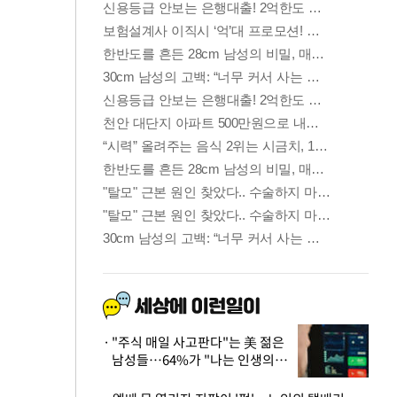
"주식 매일 사고판다"는 美 젊은
남성들…64%가 "나는 인생의
패배자“