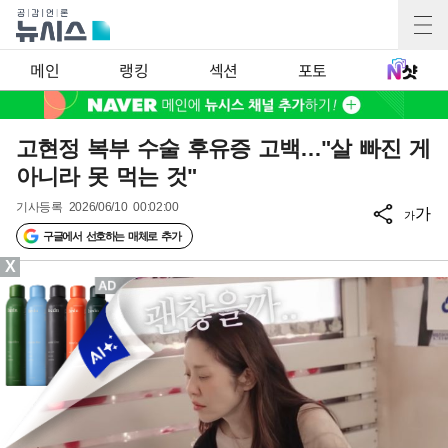
메인
랭킹
섹션
포토
고현정 복부 수술 후유증 고백…"살 빠진 게
아니라 못 먹는 것"
기사등록
2026/06/10 00:02:00
가
가
구글에서 선호하는 매체로 추가
X