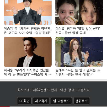
이승기 측 "차가원 전세금 미반환
아이유, 장기하 '별일 없이 산다'
은 고도의 사기 수법…엄벌 원해"
선곡…쿨한 일상 공개
허지웅 "우리가 지지했던 인간들
김혜수 "우린 돈 받고 일하는 프
이 이 꼴 만들었다"…형소법 개정
리랜서…받는 만큼 해내야"
에 격한 반응
회사소개
제휴/컨텐츠 판매
약관·정책
고충처리
PC화면
제보하기
앱 다운로드
맨위로↑