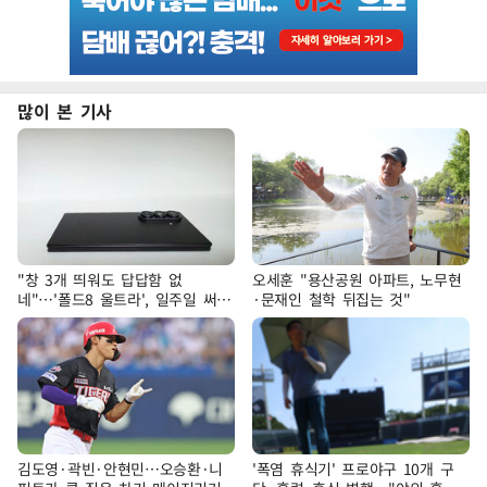
많이 본 기사
"창 3개 띄워도 답답함 없
오세훈 "용산공원 아파트, 노무현
네"…'폴드8 울트라', 일주일 써보
·문재인 철학 뒤집는 것"
니
김도영·곽빈·안현민…오승환·니
'폭염 휴식기' 프로야구 10개 구