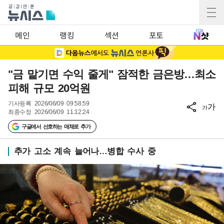
메인
랭킹
섹션
포토
"금 맡기면 수익 줄게" 잠적한 금은방…최소
피해 규모 20억원
기사등록
2026/06/09 09:58:59
가
가
최종수정
2026/06/09 11:12:24
구글에서 선호하는 매체로 추가
추가 고소 계속 늘어나…병합 수사 중